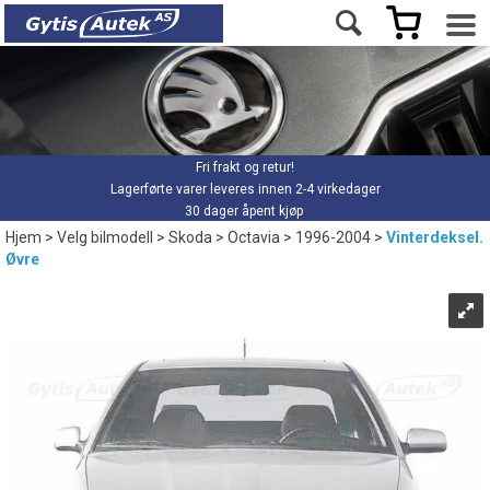
Fri frakt og retur!
Lagerførte varer leveres innen 2-4 virkedager
30 dager åpent kjøp
Hjem
>
Velg bilmodell
>
Skoda
>
Octavia
>
1996-2004
>
Vinterdeksel.
Øvre