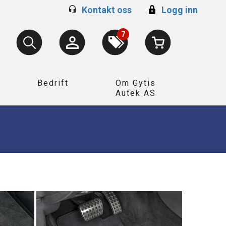
Kontakt oss
Logg inn
7
Bedrift
Om Gytis
Autek AS