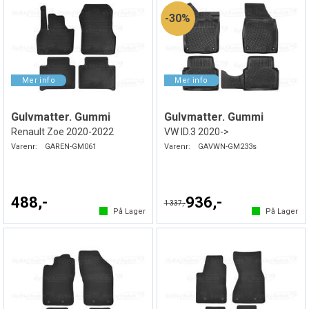
30%
Gulvmatter. Gummi
Gulvmatter. Gummi
Renault Zoe 2020-2022
VW ID.3 2020->
Varenr:
GAREN-GM061
Varenr:
GAVWN-GM233s
488,-
936,-
1 337,-
På Lager
På Lager