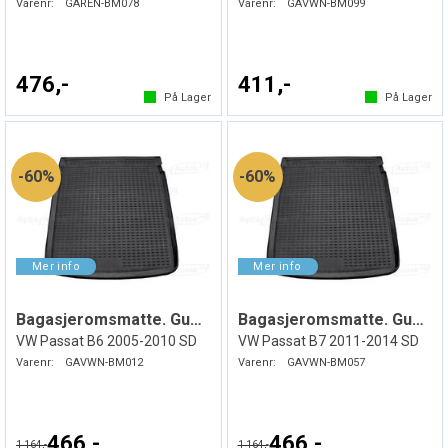
Varenr:
GAREN-BM078
Varenr:
GAVWN-BM099
476,-
411,-
På Lager
På Lager
60%
60%
Bagasjeromsmatte. Gummi
Bagasjeromsmatte. Gummi
VW Passat B6 2005-2010 SD
VW Passat B7 2011-2014 SD
Varenr:
GAVWN-BM012
Varenr:
GAVWN-BM057
466,-
466,-
1 164,-
1 164,-