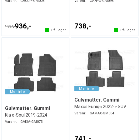
Varenr:
GACUP-GM005
Varenr:
GAHYU-GM095
936,-
738,-
1 337,-
På Lager
På Lager
Gulvmatter. Gummi
Maxus Euniq6 2022-> SUV
Gulvmatter. Gummi
Varenr:
GAMAX-GM004
Kia e-Soul 2019-2024
Varenr:
GAKIA-GM073
741,-