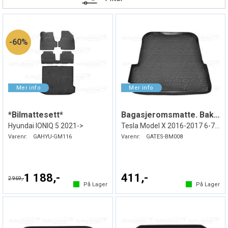
60%
*Bilmattesett*
Bagasjeromsmatte. Bak Øvre. Gummi
Hyundai IONIQ 5 2021->
Tesla Model X 2016-2017 6-7 seter
Varenr:
GAHYU-GM116
Varenr:
GATES-BM008
1 188,-
411,-
2 969,-
På Lager
På Lager