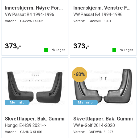
Innerskjerm. Høyre Foran. Plast
Innerskjerm. Venstre Foran. Plast
VW Passat B4 1994-1996
VW Passat B4 1994-1996
Varenr:
GAVWN-LS002
Varenr:
GAVWN-LS001
373,-
373,-
På Lager
På Lager
60%
Skvettlapper. Bak. Gummi
Skvettlapper. Bak. Gummi
Hongqi E-HS9 2021->
VW e-Golf 2014-2020
Varenr:
GAHNG-SL001
Varenr:
GAFVWN-SL027