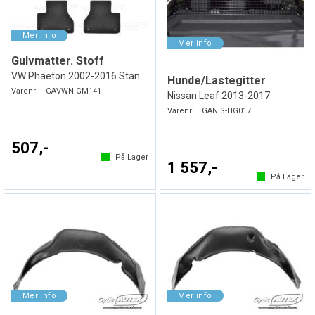
Gulvmatter. Stoff
VW Phaeton 2002-2016 Standard
Hunde/Lastegitter
Varenr:
GAVWN-GM141
Nissan Leaf 2013-2017
Varenr:
GANIS-HG017
507,-
På Lager
1 557,-
På Lager