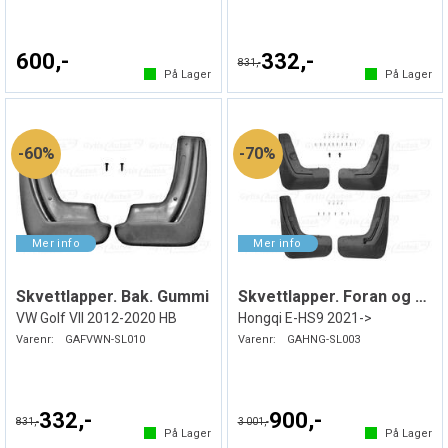
600,-
332,-
831,-
På Lager
På Lager
60%
70%
Skvettlapper. Bak. Gummi
Skvettlapper. Foran og bak. Gummi
VW Golf VII 2012-2020 HB
Hongqi E-HS9 2021->
Varenr:
GAFVWN-SL010
Varenr:
GAHNG-SL003
332,-
900,-
831,-
3 001,-
På Lager
På Lager