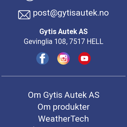
post@gytisautek.no
Gytis Autek AS
Gevinglia 108, 7517 HELL
Om Gytis Autek AS
Om produkter
WeatherTech