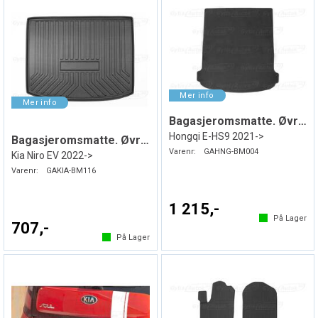
Bagasjeromsmatte. Øvre. Stoff
Hongqi E-HS9 2021->
Bagasjeromsmatte. Øvre. Gummi
Varenr:
GAHNG-BM004
Kia Niro EV 2022->
Varenr:
GAKIA-BM116
1 215,-
På Lager
707,-
På Lager