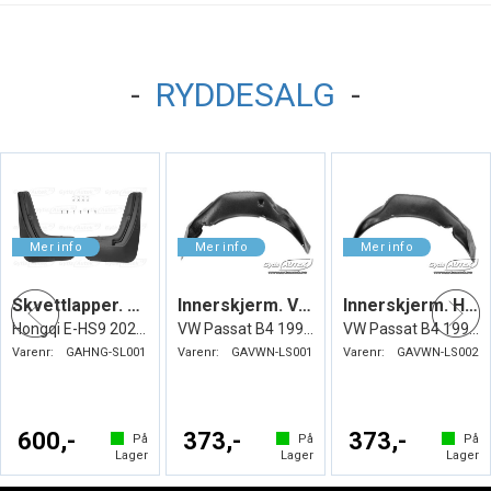
-
RYDDESALG
-
Skvettlapper. Bak
Innerskjerm. Venstre Foran. Plast
Innerskjerm. Høyre Foran. Plast
Hongqi E-HS9 2021->
VW Passat B4 1994-1996
VW Passat B4 1994-1996
Varenr:
GAHNG-SL001
Varenr:
GAVWN-LS001
Varenr:
GAVWN-LS002
600,-
373,-
373,-
På
På
På
Lager
Lager
Lager