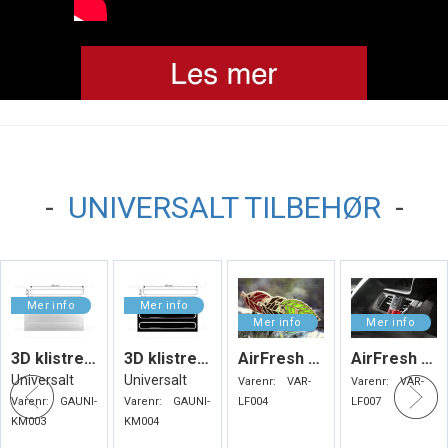
-
UNIVERSALT TILBEHØR
-
3D klistremerker. Kantbeskyttere
3D klistremerker. Kantbeskyttere
AirFresh Bamboo
AirFresh Blister
Universalt
Universalt
Varenr:
VAR-
Varenr:
VAR-
Varenr:
GAUNI-
Varenr:
GAUNI-
LF004
LF007
KM003
KM004