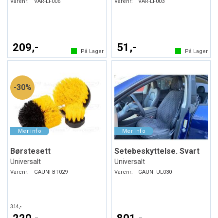
Varenr:
VAR-LF006
Varenr:
VAR-LF003
209,-
51,-
På Lager
På Lager
30%
Børstesett
Setebeskyttelse. Svart
Universalt
Universalt
Varenr:
GAUNI-BT029
Varenr:
GAUNI-UL030
314,-