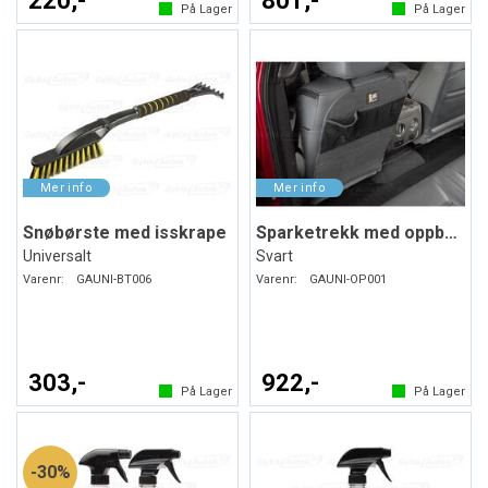
220,-
801,-
På Lager
På Lager
Snøbørste med isskrape
Sparketrekk med oppbevaring
Universalt
Svart
Varenr:
GAUNI-BT006
Varenr:
GAUNI-OP001
303,-
922,-
På Lager
På Lager
30%