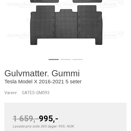
Gulvmatter. Gummi
Tesla Model X 2016-2021 5 seter
Varenr:
GATES-GM093
1 659,-
995,-
Laveste pris siste 365 dager: 995,- NOK