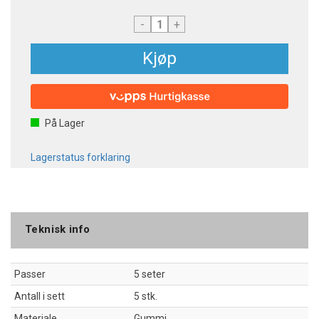
-
+
Kjøp
På Lager
Lagerstatus forklaring
Teknisk info
Passer
5 seter
Antall i sett
5 stk.
Materiale
Gummi