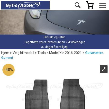
Fri frakt og retur!
Lagerførte varer leveres innen 2-4 virkedager
30 dager åpent kjøp
Hjem
>
Velg bilmodell
>
Tesla
>
Model X
>
2016-2021
>
Gulvmatter.
Gummi
40%