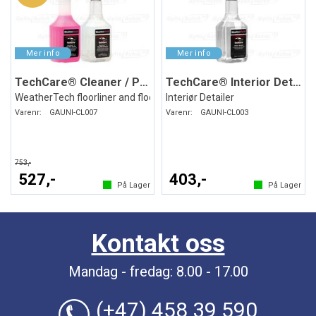
TechCare® Cleaner / Protector
TechCare® Interior Detailer
WeatherTech floorliner and floormat
Interiør Detailer
Varenr:
GAUNI-CL007
Varenr:
GAUNI-CL003
753,-
527,-
403,-
På Lager
På Lager
Kontakt oss
Mandag - fredag: 8.00 - 17.00
(+47) 458 39 590