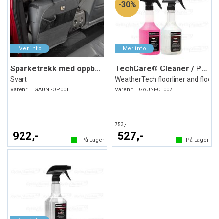
30%
Sparketrekk med oppbevaring
TechCare® Cleaner / Protector
Svart
WeatherTech floorliner and floor
Varenr:
GAUNI-OP001
Varenr:
GAUNI-CL007
753,-
922,-
527,-
På Lager
På Lager