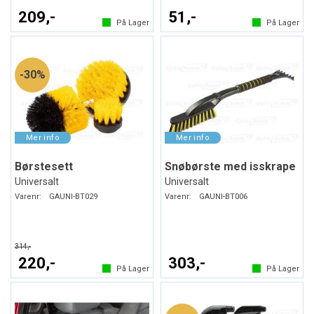
209,-
51,-
På Lager
På Lager
30%
Børstesett
Snøbørste med isskrape
Universalt
Universalt
Varenr:
GAUNI-BT029
Varenr:
GAUNI-BT006
314,-
220,-
303,-
På Lager
På Lager