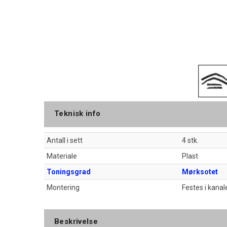
Teknisk info
Antall i sett
4 stk.
Materiale
Plast
Toningsgrad
Mørksotet
Montering
Festes i kanal
Beskrivelse