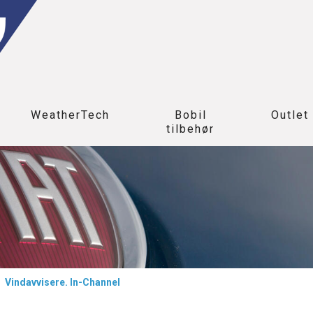
WeatherTech
Bobil
Outlet
tilbehør
>
Vindavvisere. In-Channel