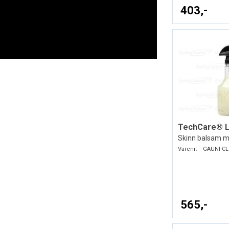
403,-
Skinn balsam m
Varenr:
GAUNI-CL
565,-