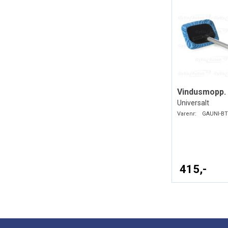
Vindusmopp. 
Universalt
Varenr:
GAUNI-BT
415,-