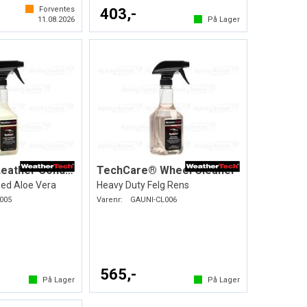
Forventes
403,-
11.08.2026
På Lager
TechCare® Leather Conditioner
TechCare® Wheel Cleaner
ed Aloe Vera
Heavy Duty Felg Rens
005
Varenr:
GAUNI-CL006
565,-
På Lager
På Lager