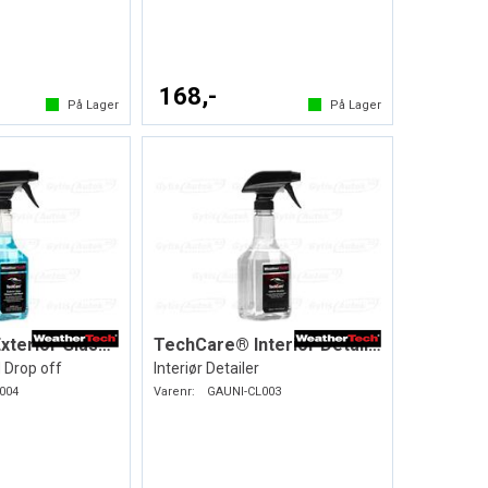
168,-
På Lager
På Lager
TechCare® Exterior Glass Cleaner
TechCare® Interior Detailer
 Drop off
Interiør Detailer
004
Varenr:
GAUNI-CL003