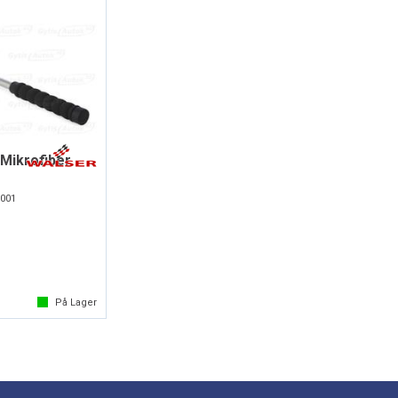
Mikrofiber
001
På Lager