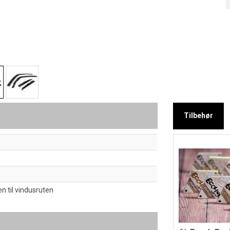
Tilbehør
en til vindusruten