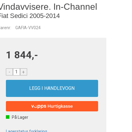
Vindavvisere. In-Channel
Fiat Sedici 2005-2014
arenr:
GAFIA-VV024
1 844,-
-
+
På Lager
Lagerstatus forklaring