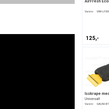
AirFresh Eco
Varenr:
VAR-LF00
125,-
Isskrape me
Universalt
Varenr:
GAUNI-BT