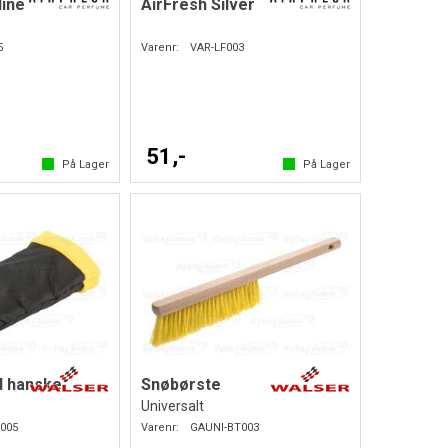
line
AirFresh Silver
5
Varenr:
VAR-LF003
51,-
På Lager
På Lager
d hanske
Snøbørste
Universalt
005
Varenr:
GAUNI-BT003