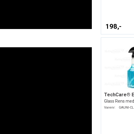
198,-
Glass Rens med
Varenr:
GAUNI-CL