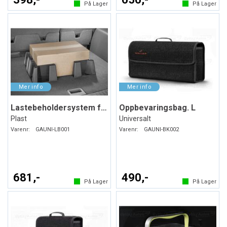
På Lager
På Lager
Lastebeholdersystem for bagasjerommet
Oppbevaringsbag. L
Plast
Universalt
Varenr:
GAUNI-LB001
Varenr:
GAUNI-BK002
681,-
490,-
På Lager
På Lager