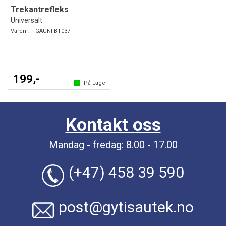
Trekantrefleks
Universalt
Varenr:
GAUNI-BT037
199,-
På Lager
Kontakt oss
Mandag - fredag: 8.00 - 17.00
(+47) 458 39 590
post@gytisautek.no