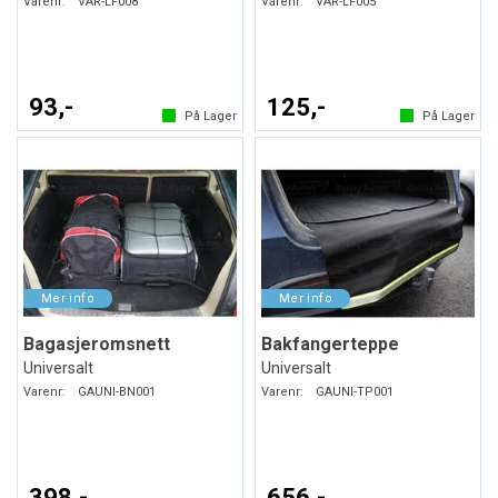
Varenr:
VAR-LF008
Varenr:
VAR-LF005
93,-
125,-
På Lager
På Lager
Bagasjeromsnett
Bakfangerteppe
Universalt
Universalt
Varenr:
GAUNI-BN001
Varenr:
GAUNI-TP001
398,-
656,-