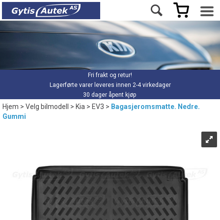
Fri frakt og retur!
Lagerførte varer leveres innen 2-4 virkedager
30 dager åpent kjøp
Hjem
>
Velg bilmodell
>
Kia
>
EV3
>
Bagasjeromsmatte. Nedre.
Gummi