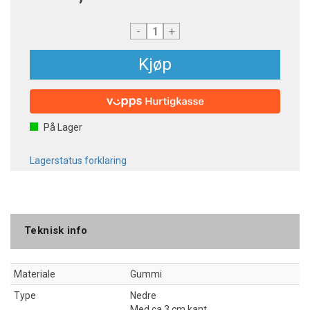
-
+
Kjøp
På Lager
Lagerstatus forklaring
Teknisk info
Materiale
Gummi
Type
Nedre
Med ca 3 cm kant