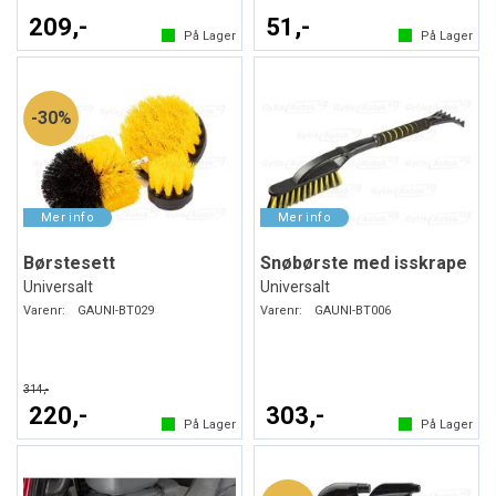
209,-
51,-
På Lager
På Lager
30%
Børstesett
Snøbørste med isskrape
Universalt
Universalt
Varenr:
GAUNI-BT029
Varenr:
GAUNI-BT006
314,-
220,-
303,-
På Lager
På Lager