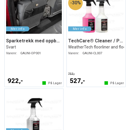
30%
Sparketrekk med oppbevaring
TechCare® Cleaner / Protector
Svart
WeatherTech floorliner and floor
Varenr:
GAUNI-OP001
Varenr:
GAUNI-CL007
753,-
922,-
527,-
På Lager
På Lager