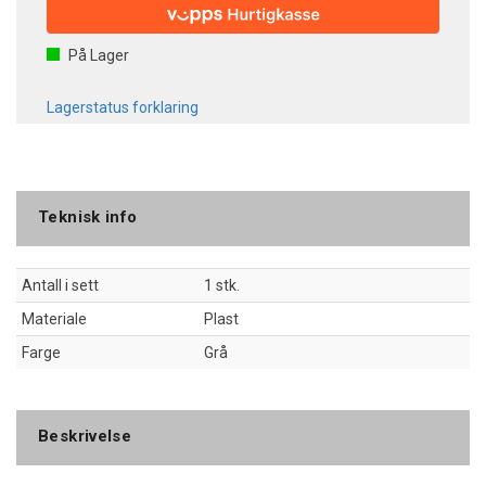
På Lager
Lagerstatus forklaring
Teknisk info
Antall i sett
1 stk.
Materiale
Plast
Farge
Grå
Beskrivelse