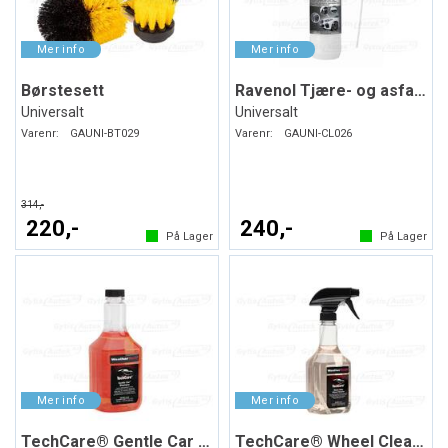
Børstesett
Ravenol Tjære- og asfaltfjerner
Universalt
Universalt
Varenr:
GAUNI-BT029
Varenr:
GAUNI-CL026
314,-
220,-
240,-
På Lager
På Lager
TechCare® Gentle Car Shampoo
TechCare® Wheel Cleaner