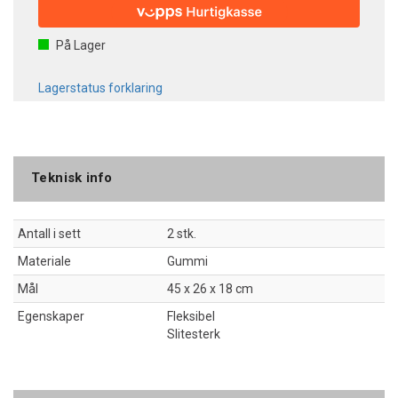
På Lager
Lagerstatus forklaring
Teknisk info
Antall i sett
2 stk.
Materiale
Gummi
Mål
45 x 26 x 18 cm
Egenskaper
Fleksibel
Slitesterk