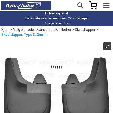
Fri frakt og retur!
Lagerførte varer leveres innen 2-4 virkedager
30 dager åpent kjøp
Hjem
>
Velg bilmodell
>
Universalt Biltilbehør
>
Skvettlapper
>
Skvettlapper. Type 3. Gummi