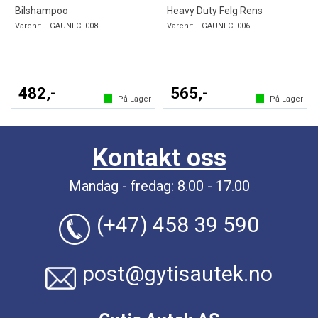
Bilshampoo
Heavy Duty Felg Rens
Varenr:
GAUNI-CL008
Varenr:
GAUNI-CL006
482,-
565,-
På Lager
På Lager
Kontakt oss
Mandag - fredag: 8.00 - 17.00
(+47) 458 39 590
post@gytisautek.no