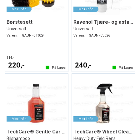
Børstesett
Ravenol Tjære- og asfaltfjerner
Universalt
Universalt
Varenr:
GAUNI-BT029
Varenr:
GAUNI-CL026
314,-
220,-
240,-
På Lager
På Lager
TechCare® Gentle Car Shampoo
TechCare® Wheel Cleaner
Bilshampoo
Heavy Duty Felg Rens