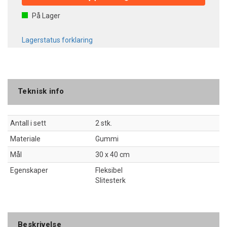
På Lager
Lagerstatus forklaring
Teknisk info
Antall i sett
2 stk.
Materiale
Gummi
Mål
30 x 40 cm
Egenskaper
Fleksibel
Slitesterk
Beskrivelse