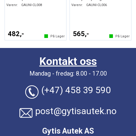
Varenr:
GAUNI-CL008
Varenr:
GAUNI-CL006
482,-
565,-
På Lager
På Lager
Kontakt oss
Mandag - fredag: 8.00 - 17.00
(+47) 458 39 590
post@gytisautek.no
Gytis Autek AS