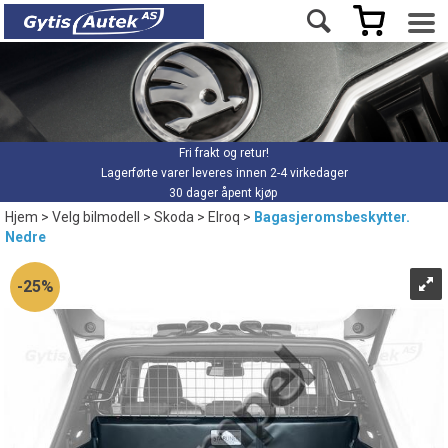
Fri frakt og retur!
Lagerførte varer leveres innen 2-4 virkedager
30 dager åpent kjøp
Hjem
>
Velg bilmodell
>
Skoda
>
Elroq
>
Bagasjeromsbeskytter.
Nedre
25%