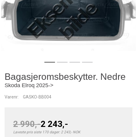
Bagasjeromsbeskytter. Nedre
Skoda Elroq 2025->
Varenr:
GASKO-BB004
2 990,-
2 243,-
Laveste pris siste 170 dager: 2 243,- NOK