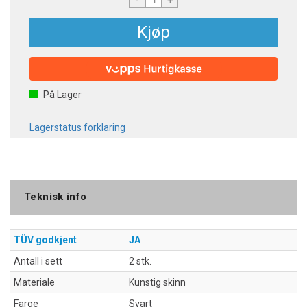
Kjøp
På Lager
Lagerstatus forklaring
Teknisk info
TÜV godkjent
JA
Antall i sett
2 stk.
Materiale
Kunstig skinn
Farge
Svart