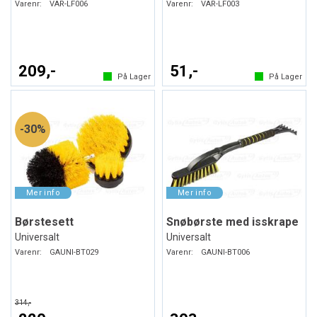
Varenr:
VAR-LF006
Varenr:
VAR-LF003
209,-
51,-
På Lager
På Lager
30%
Børstesett
Snøbørste med isskrape
Universalt
Universalt
Varenr:
GAUNI-BT029
Varenr:
GAUNI-BT006
314,-