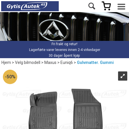
Fri frakt og retur!
Lagerførte varer leveres innen 2-4 virkedager
30 dager åpent kjøp
Hjem
>
Velg bilmodell
>
Maxus
>
Euniq6
>
Gulvmatter. Gummi
50%