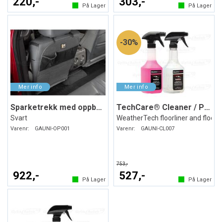
220,-
303,-
På Lager
På Lager
30%
Sparketrekk med oppbevaring
TechCare® Cleaner / Protector
Svart
WeatherTech floorliner and floor
Varenr:
GAUNI-OP001
Varenr:
GAUNI-CL007
753,-
922,-
527,-
På Lager
På Lager