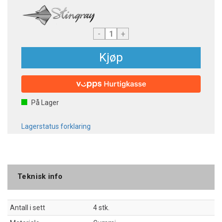
-
+
Kjøp
På Lager
Lagerstatus forklaring
Teknisk info
Antall i sett
4 stk.