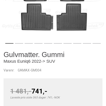
Gulvmatter. Gummi
Maxus Euniq6 2022-> SUV
Varenr:
GAMAX-GM004
1 481,-
741,-
Laveste pris siste 365 dager: 741,- NOK