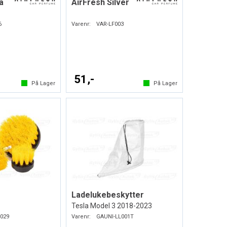
a
AirFresh Silver
6
Varenr:
VAR-LF003
51,-
På Lager
På Lager
Ladelukebeskytter
Tesla Model 3 2018-2023
029
Varenr:
GAUNI-LL001T