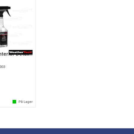
TechCare® Interior Detailer
003
På Lager