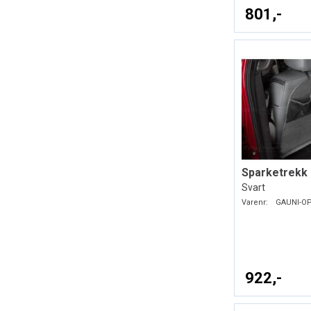
801,-
Svart
Varenr:
GAUNI-O
922,-