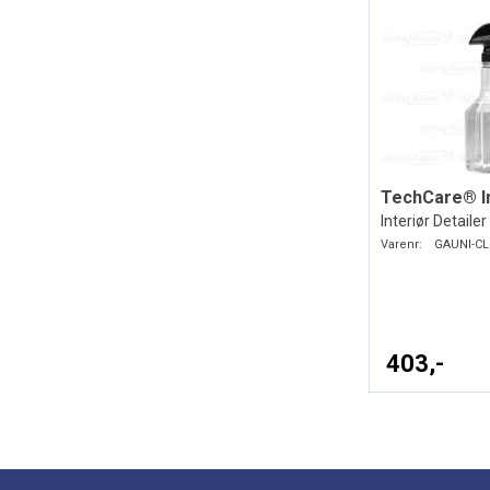
Interiør Detailer
Varenr:
GAUNI-CL
403,-