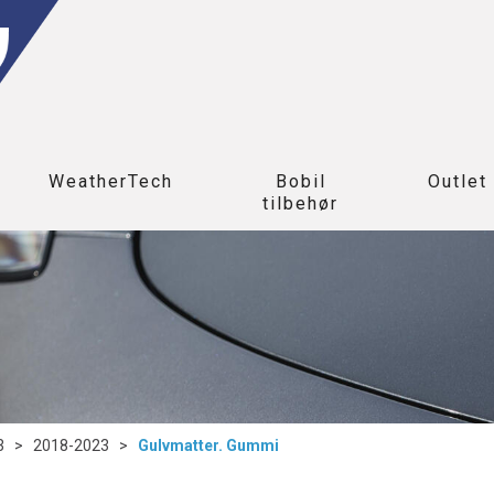
WeatherTech
Bobil
Outlet
tilbehør
3
>
2018-2023
>
Gulvmatter. Gummi