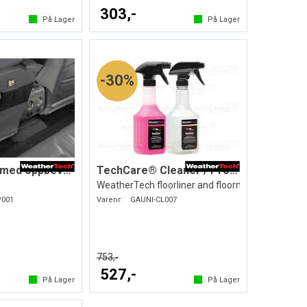
303,-
På Lager
På Lager
30%
Sparketrekk med oppbevaring
TechCare® Cleaner / Protector
WeatherTech floorliner and floormat
P001
Varenr:
GAUNI-CL007
753,-
527,-
På Lager
På Lager