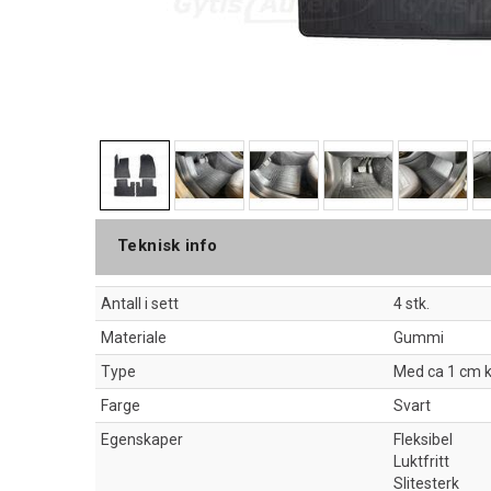
Teknisk info
Antall i sett
4 stk.
Materiale
Gummi
Type
Med ca 1 cm 
Farge
Svart
Egenskaper
Fleksibel
Luktfritt
Slitesterk