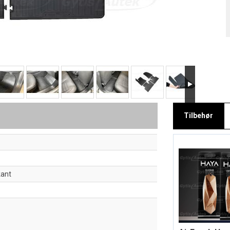
Tilbehør
kant