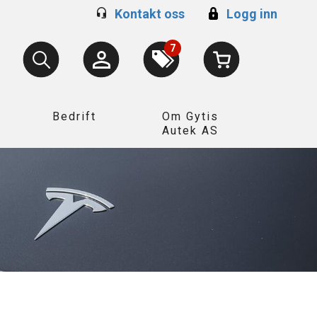
Kontakt oss
Logg inn
7
Bedrift
Om Gytis
Autek AS