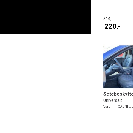
314,-
220,-
Setebeskytte
Universalt
Varenr:
GAUNI-UL