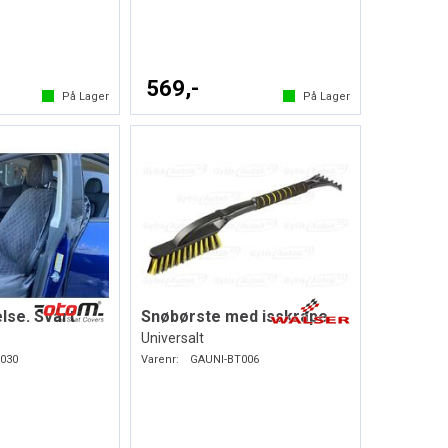
569,-
På Lager
På Lager
lse. Svart
Snøbørste med isskrape
Universalt
030
Varenr:
GAUNI-BT006