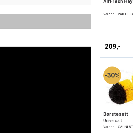
AirFresh Hay
Varenr:
VAR-LF00
209,-
30%
Børstesett
Universalt
Varenr:
GAUNI-BT