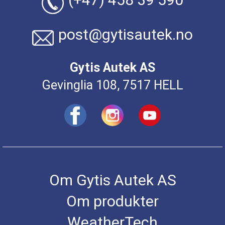
post@gytisautek.no
Gytis Autek AS
Gevinglia 108, 7517 HELL
Om Gytis Autek AS
Om produkter
WeatherTech