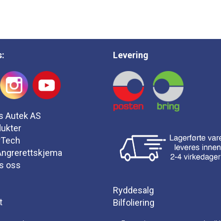
s:
Levering
s Autek AS
ukter
rTech
 Angrerettskjema
s oss
Ryddesalg
t
Bilfoliering