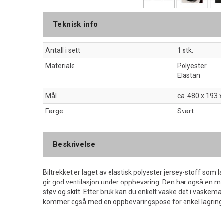
Teknisk info
Antall i sett
1 stk.
Materiale
Polyester
Elastan
Mål
ca. 480 x 193
Farge
Svart
Beskrivelse
Biltrekket er laget av elastisk polyester jersey-stoff som
gir god ventilasjon under oppbevaring. Den har også en m
støv og skitt. Etter bruk kan du enkelt vaske det i vaskem
kommer også med en oppbevaringspose for enkel lagring