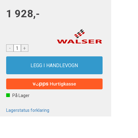
1 928,-
-
+
På Lager
Lagerstatus forklaring