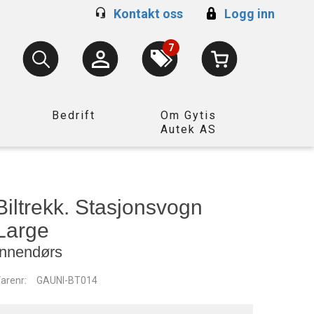
Kontakt oss
Logg inn
7
Bedrift
Om Gytis
Autek AS
Biltrekk. Stasjonsvogn
Large
Innendørs
arenr:
GAUNI-BT014