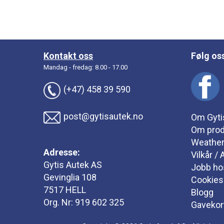
Kontakt oss
Følg os
Mandag - fredag: 8.00 - 17.00
(+47) 458 39 590
post@gytisautek.no
Om Gyti
Om prod
Weathe
Adresse:
Vilkår /
Gytis Autek AS
Jobb ho
Gevinglia 108
Cookies
7517 HELL
Blogg
Org. Nr: 919 602 325
Gavekor