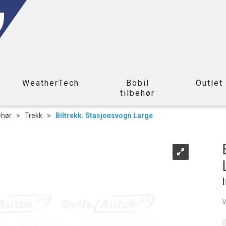
WeatherTech
Bobil
Outlet
tilbehør
ehør
>
Trekk
>
Biltrekk. Stasjonsvogn Large
V