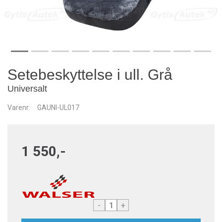
Setebeskyttelse i ull. Grå
Universalt
Varenr:
GAUNI-UL017
1 550,-
-
+