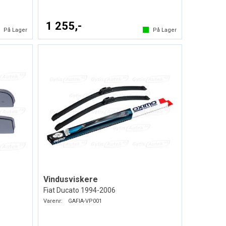
1 255,-
På Lager
På Lager
Vindusviskere
Fiat Ducato 1994-2006
Varenr:
GAFIA-VP001