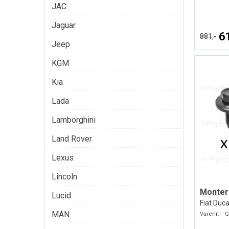
JAC
Jaguar
6
881,-
Jeep
KGM
Kia
Lada
Lamborghini
Land Rover
Lexus
Lincoln
Lucid
Fiat Duc
MAN
Varenr:
G