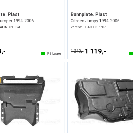
te. Plast
Bunnplate. Plast
Jumper 1994-2006
Citroen Jumpy 1994-2006
AFIA-BPP02A
Varenr:
GACIT-BPP07
,-
1 119,-
1 243,-
På Lager