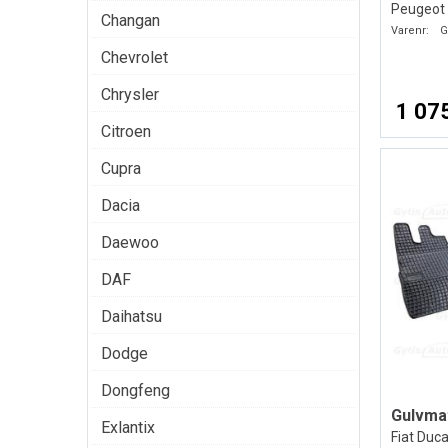
Peugeot
Changan
Varenr:
G
Chevrolet
Chrysler
1 075
Citroen
Cupra
Dacia
Daewoo
DAF
Daihatsu
Dodge
Dongfeng
Gulvma
Exlantix
Fiat Duc