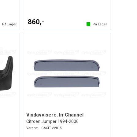
860,-
På Lager
På Lager
Vindavvisere. In-Channel
Citroen Jumper 1994-2006
Varenr:
GACIT-VV015