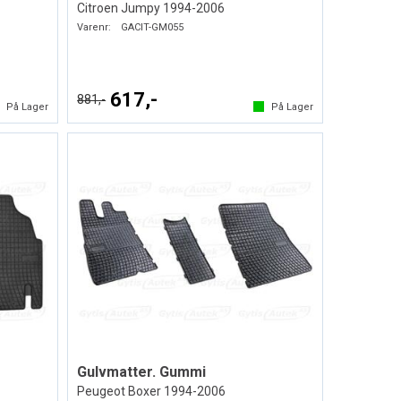
Citroen Jumpy 1994-2006
Varenr:
GACIT-GM055
617,-
881,-
På Lager
På Lager
Gulvmatter. Gummi
Peugeot Boxer 1994-2006