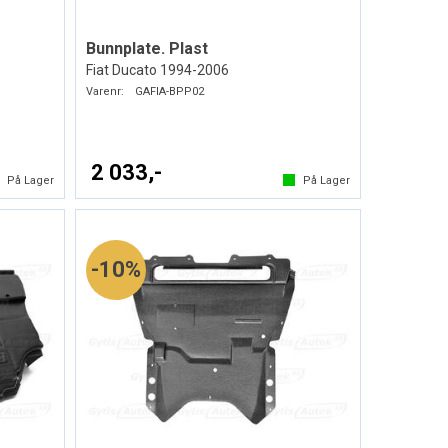
Bunnplate. Plast
Fiat Ducato 1994-2006
Varenr:
GAFIA-BPP02
2 033,-
På Lager
På Lager
10%