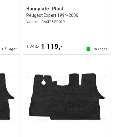
Bunnplate. Plast
Peugeot Expert 1994-2006
Varenr:
GACIT-BPP07D
1 119,-
1 243,-
På Lager
På Lager