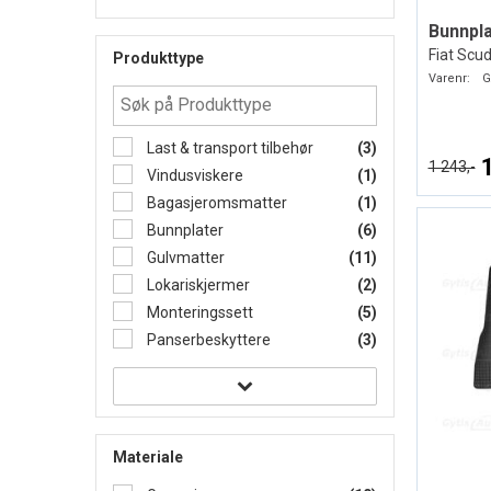
Bunnpla
Fiat Scu
Produkttype
Varenr:
G
Last & transport tilbehør
(3)
1 243,-
Vindusviskere
(1)
Bagasjeromsmatter
(1)
Bunnplater
(6)
Gulvmatter
(11)
Lokariskjermer
(2)
Monteringssett
(5)
Panserbeskyttere
(3)
Materiale