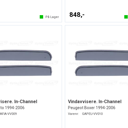
-
848,-
På Lager
isere. In-Channel
Vindavvisere. In-Channel
ato 1994-2006
Peugeot Boxer 1994-2006
AFIA-VV009
Varenr:
GAPEU-VV010