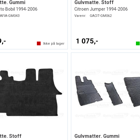
tte. Gummi
Gulvmatte. Stoff
ato Bobil 1994-2006
Citroen Jumper 1994-2006
AFIA-GM043
Varenr:
GACIT-GM062
,-
1 075,-
Ikke på lager
te. Stoff
Gulvmatter. Gummi