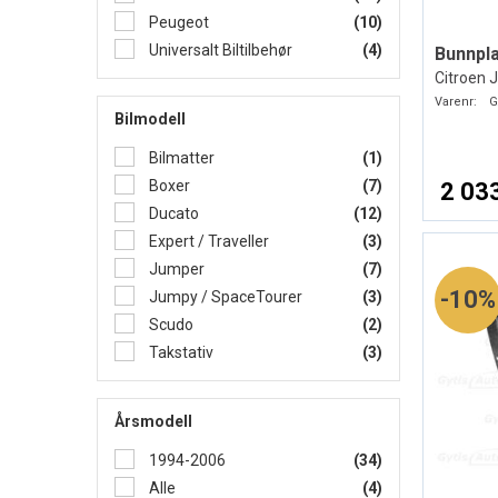
Peugeot
(10)
Universalt Biltilbehør
(4)
Bunnpla
Citroen 
Varenr:
G
Bilmodell
Bilmatter
(1)
Boxer
(7)
2 033
Ducato
(12)
Expert / Traveller
(3)
Jumper
(7)
10%
Jumpy / SpaceTourer
(3)
Scudo
(2)
Takstativ
(3)
Årsmodell
1994-2006
(34)
Alle
(4)