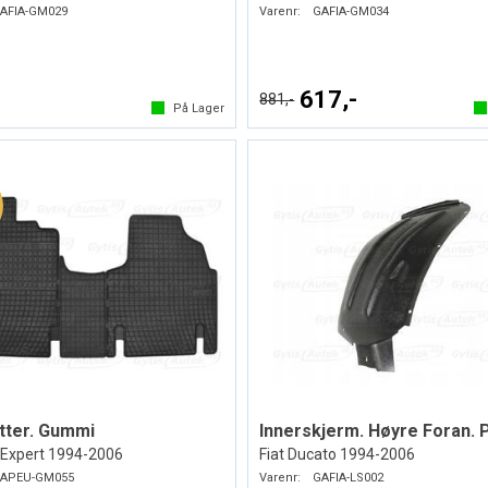
AFIA-GM029
Varenr:
GAFIA-GM034
-
617,-
881,-
På Lager
tter. Gummi
Innerskjerm. Høyre Foran. 
Expert 1994-2006
Fiat Ducato 1994-2006
APEU-GM055
Varenr:
GAFIA-LS002