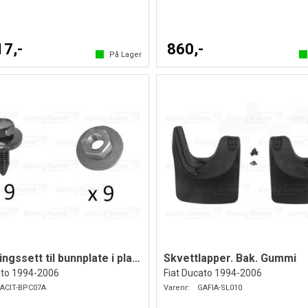
17,-
860,-
På Lager
Monteringssett til bunnplate i plast
Skvettlapper. Bak. Gummi
ato 1994-2006
Fiat Ducato 1994-2006
ACIT-BPC07A
Varenr:
GAFIA-SL010