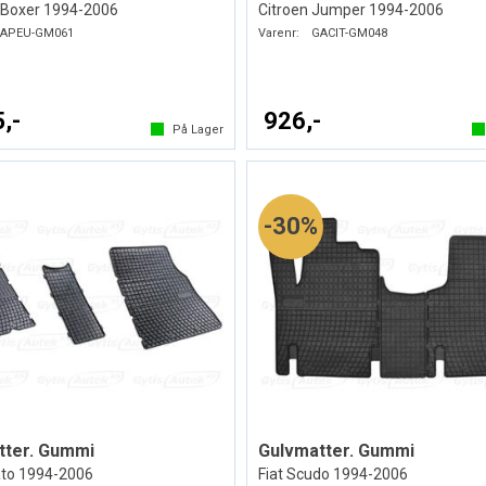
 Boxer 1994-2006
Citroen Jumper 1994-2006
APEU-GM061
Varenr:
GACIT-GM048
,-
926,-
På Lager
30%
tter. Gummi
Gulvmatter. Gummi
ato 1994-2006
Fiat Scudo 1994-2006