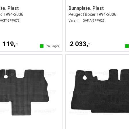
te. Plast
Bunnplate. Plast
do 1994-2006
Peugeot Boxer 1994-2006
ACIT-BPP07B
Varenr:
GAFIA-BPP02B
1 119,-
2 033,-
På Lager