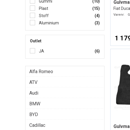
Gummi
(10)
Gulvma
Plast
(15)
Fiat Duc
Varenr:
G
Stoff
(4)
Aluminium
(3)
1 179
Outlet
JA
(6)
Alfa Romeo
ATV
Audi
BMW
BYD
Cadillac
Gulvmat