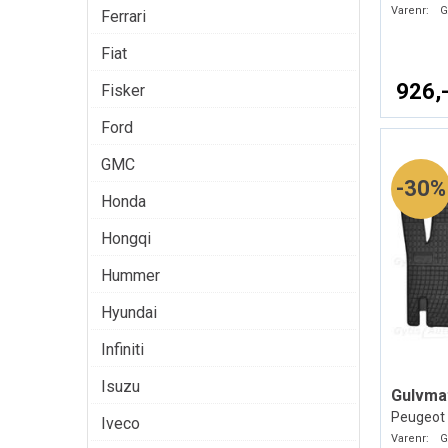
Varenr:
G
Ferrari
Fiat
926,
Fisker
Ford
GMC
30%
Honda
Hongqi
Hummer
Hyundai
Infiniti
Isuzu
Gulvma
Peugeot 
Iveco
Varenr:
G