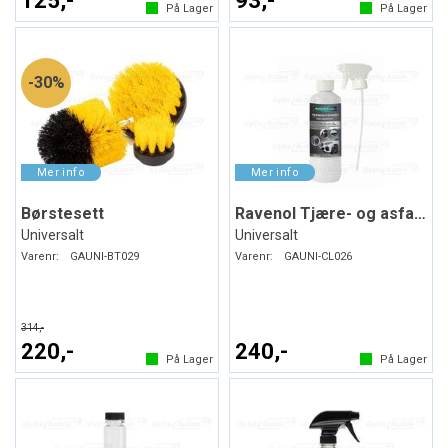
125,-
93,-
På Lager
På Lager
30%
Børstesett
Ravenol Tjære- og asfaltfjerner
Universalt
Universalt
Varenr:
GAUNI-BT029
Varenr:
GAUNI-CL026
314,-
220,-
240,-
På Lager
På Lager