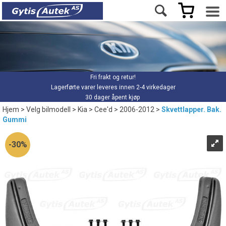
Fri frakt og retur!
Lagerførte varer leveres innen 2-4 virkedager
30 dager åpent kjøp
Hjem
>
Velg bilmodell
>
Kia
>
Cee'd
>
2006-2012
>
Skvettlapper. Bak.
Gummi
30%