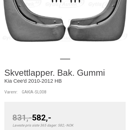
Skvettlapper. Bak. Gummi
Kia Cee'd 2010-2012 HB
Varenr:
GAKIA-SL008
831,-
582,-
Laveste pris siste 365 dager: 582,- NOK