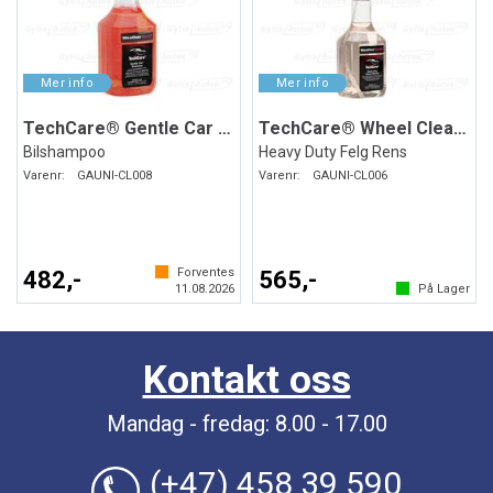
TechCare® Gentle Car Shampoo
TechCare® Wheel Cleaner
Bilshampoo
Heavy Duty Felg Rens
Varenr:
GAUNI-CL008
Varenr:
GAUNI-CL006
Forventes
482,-
565,-
11.08.2026
På Lager
Kontakt oss
Mandag - fredag: 8.00 - 17.00
(+47) 458 39 590