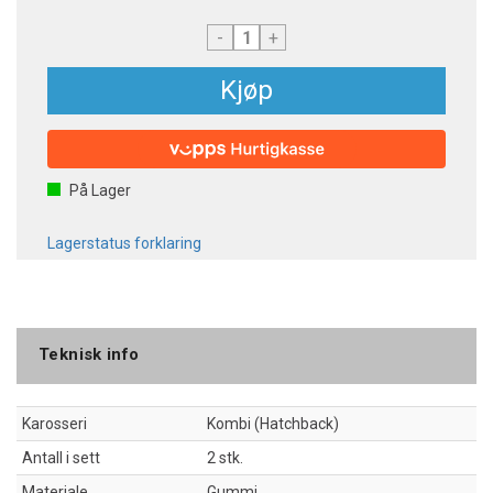
-
+
Kjøp
På Lager
Lagerstatus forklaring
Teknisk info
Karosseri
Kombi (Hatchback)
Antall i sett
2 stk.
Materiale
Gummi