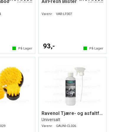
mboo
AirFresh Blister
4
Varenr:
VAR-LF007
93,-
På Lager
På Lager
Ravenol Tjære- og asfaltfjerner
Universalt
029
Varenr:
GAUNI-CL026