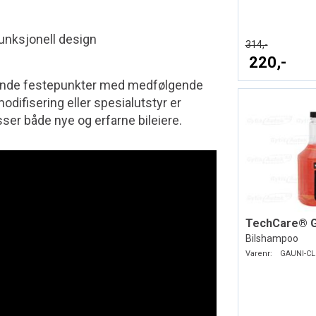
funksjonell design
314,-
220,-
rende festepunkter med medfølgende
 modifisering eller spesialutstyr er
ser både nye og erfarne bileiere.
Bilshampoo
Varenr:
GAUNI-CL