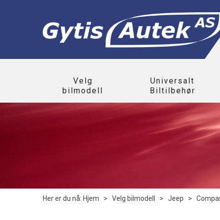
Velg
Universalt
bilmodell
Biltilbehør
Her er du nå:
Hjem
>
Velg bilmodell
>
Jeep
>
Compa