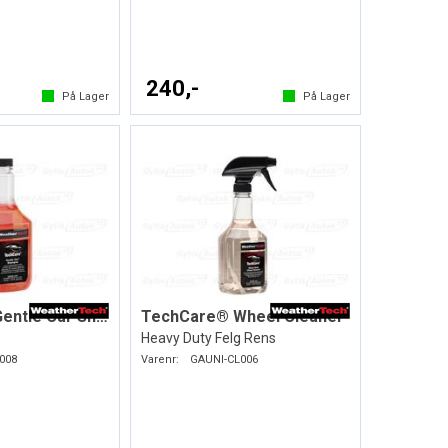
240,-
På Lager
På Lager
TechCare® Gentle Car Shampoo
TechCare® Wheel Cleaner
Heavy Duty Felg Rens
008
Varenr:
GAUNI-CL006