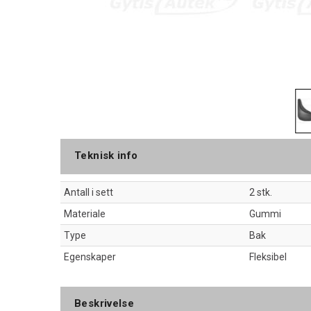
Teknisk info
Antall i sett
2 stk.
Materiale
Gummi
Type
Bak
Egenskaper
Fleksibel
Beskrivelse