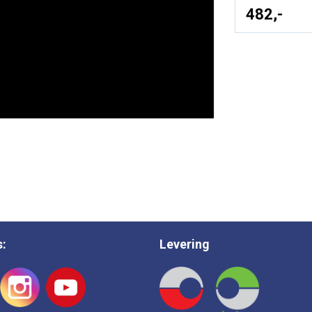
482,-
s:
Levering