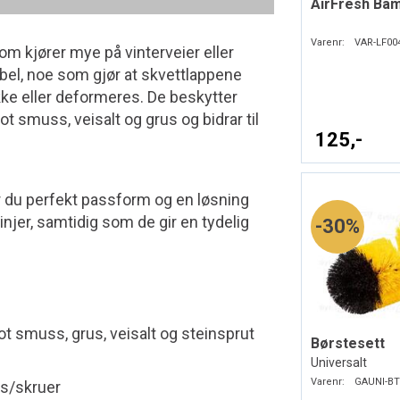
AirFresh Ba
Varenr:
VAR-LF00
om kjører mye på vinterveier eller
bel, noe som gjør at skvettlappene
ekke eller deformeres. De beskytter
ot smuss, veisalt og grus og bidrar til
125,-
r du perfekt passform og en løsning
injer, samtidig som de gir en tydelig
30%
ot smuss, grus, veisalt og steinsprut
Børstesett
Universalt
Varenr:
GAUNI-BT
s/skruer