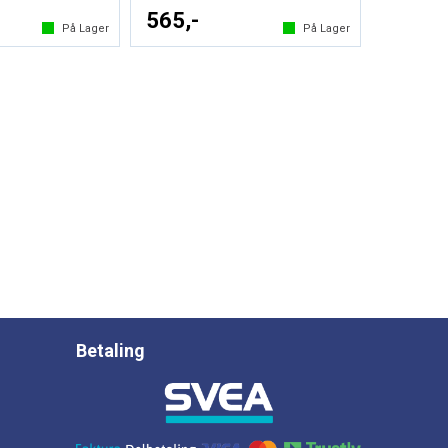
565,-
På Lager
På Lager
Betaling