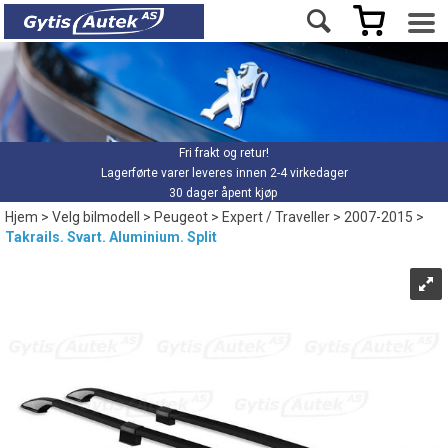
Fri frakt og retur!
Lagerførte varer leveres innen 2-4 virkedager
30 dager åpent kjøp
Hjem
>
Velg bilmodell
>
Peugeot
>
Expert / Traveller
>
2007-2015
>
Takrails. Svart. Aluminium. Split