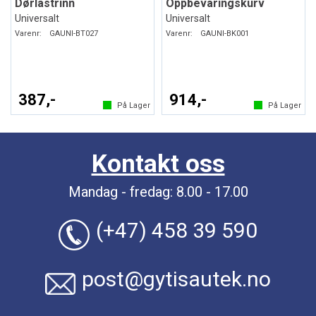
Dørlåstrinn
Oppbevaringskurv
Universalt
Universalt
Varenr:
GAUNI-BT027
Varenr:
GAUNI-BK001
387,-
914,-
På Lager
På Lager
Kontakt oss
Mandag - fredag: 8.00 - 17.00
(+47) 458 39 590
post@gytisautek.no