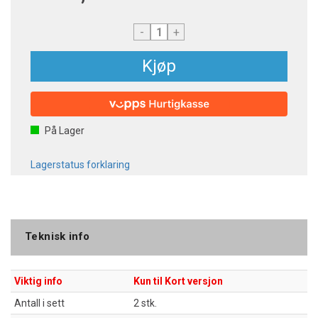
-
+
Kjøp
På Lager
Lagerstatus forklaring
Teknisk info
Viktig info
Kun til Kort versjon
Antall i sett
2 stk.