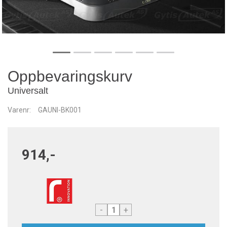
Oppbevaringskurv
Universalt
Varenr:
GAUNI-BK001
914,-
-
+