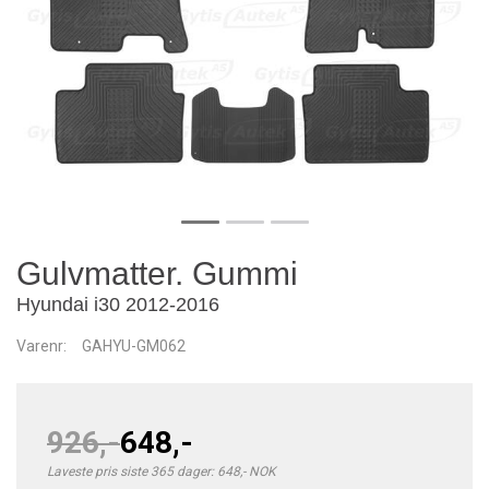
Gulvmatter. Gummi
Hyundai i30 2012-2016
Varenr:
GAHYU-GM062
926,-
648,-
Laveste pris siste 365 dager: 648,- NOK