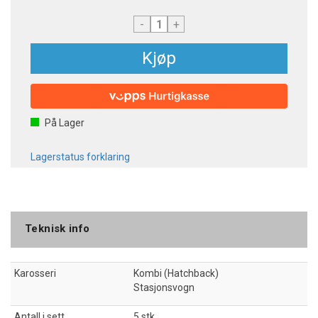
-
+
Kjøp
På Lager
Lagerstatus forklaring
Teknisk info
Karosseri
Kombi (Hatchback)
Stasjonsvogn
Antall i sett
5 stk.