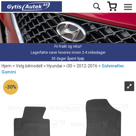
Fri frakt og retur!
Lagerførte varer leveres innen 2-4 virkedager
30 dager åpent kjøp
Hjem
>
Velg bilmodell
>
Hyundai
>
i30
>
2012-2016
>
Gulvmatter.
Gummi
30%