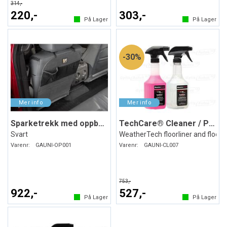
314,-
220,-
303,-
På Lager
På Lager
30%
Sparketrekk med oppbevaring
TechCare® Cleaner / Protector
Svart
WeatherTech floorliner and floor
Varenr:
GAUNI-OP001
Varenr:
GAUNI-CL007
753,-
922,-
527,-
På Lager
På Lager