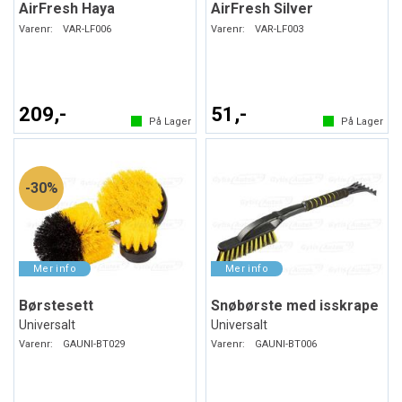
AirFresh Haya
AirFresh Silver
Varenr:
VAR-LF006
Varenr:
VAR-LF003
209,-
51,-
På Lager
På Lager
30%
Børstesett
Snøbørste med isskrape
Universalt
Universalt
Varenr:
GAUNI-BT029
Varenr:
GAUNI-BT006