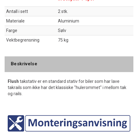
Antall i sett
2 stk.
Materiale
Aluminium
Farge
Sølv
Vektbegrensning
75 kg
Beskrivelse
Flush
takstativ er en standard stativ for biler som har lave
takrails som ikke har det klassiske "hulerommet" i mellom tak
og rails.