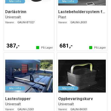
Dørlåstrinn
Lastebeholdersystem for bagasjerommet
Universalt
Plast
Varenr:
GAUNI-BT027
Varenr:
GAUNI-LB001
387,-
681,-
På Lager
På Lager
Lastestopper
Oppbevaringskurv
Universalt
Universalt
Varenr:
GAUNI-LS001
Varenr:
GAUNI-BK001