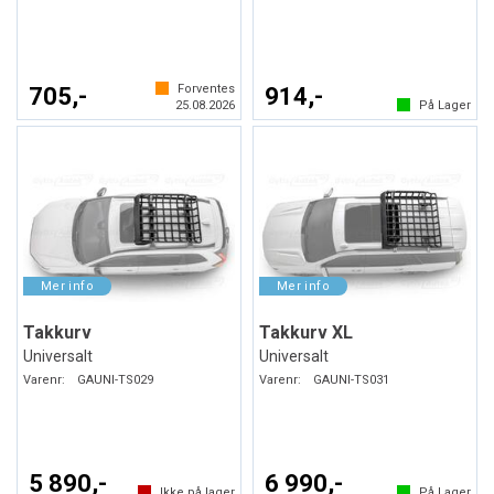
Forventes
705,-
914,-
25.08.2026
På Lager
Takkurv
Takkurv XL
Universalt
Universalt
Varenr:
GAUNI-TS029
Varenr:
GAUNI-TS031
5 890,-
6 990,-
Ikke på lager
På Lager