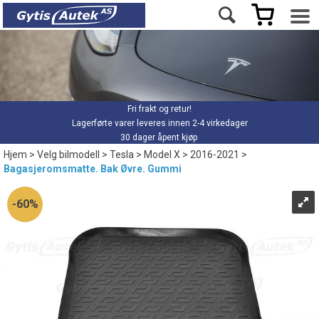
Fri frakt og retur!
Lagerførte varer leveres innen 2-4 virkedager
30 dager åpent kjøp
Hjem
>
Velg bilmodell
>
Tesla
>
Model X
>
2016-2021
>
Bagasjeromsmatte. Bak Øvre. Gummi
60%