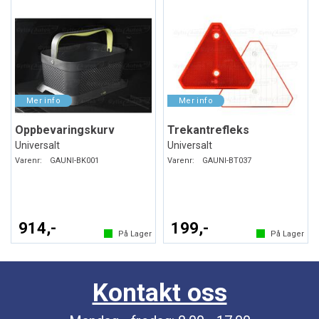
Oppbevaringskurv
Trekantrefleks
Universalt
Universalt
Varenr:
GAUNI-BK001
Varenr:
GAUNI-BT037
914,-
199,-
På Lager
På Lager
Kontakt oss