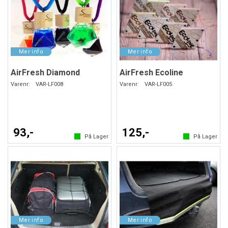
AirFresh Diamond
AirFresh Ecoline
Varenr:
VAR-LF008
Varenr:
VAR-LF005
93,-
125,-
På Lager
På Lager