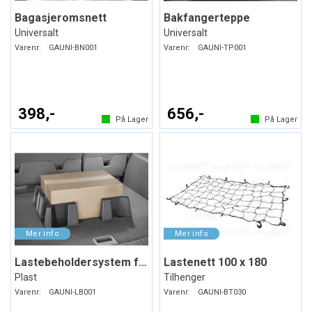
Bagasjeromsnett
Bakfangerteppe
Universalt
Universalt
Varenr:
GAUNI-BN001
Varenr:
GAUNI-TP001
398,-
656,-
På Lager
På Lager
Lastebeholdersystem for bagasjerommet
Lastenett 100 x 180
Plast
Tilhenger
Varenr:
GAUNI-LB001
Varenr:
GAUNI-BT030