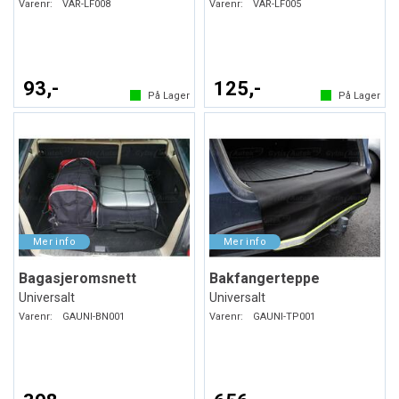
Varenr:
VAR-LF008
Varenr:
VAR-LF005
93,-
125,-
På Lager
På Lager
Bagasjeromsnett
Bakfangerteppe
Universalt
Universalt
Varenr:
GAUNI-BN001
Varenr:
GAUNI-TP001