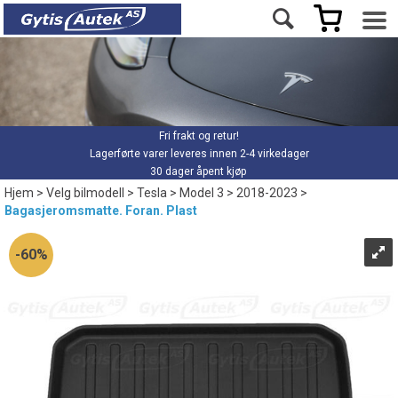
Fri frakt og retur!
Lagerførte varer leveres innen 2-4 virkedager
30 dager åpent kjøp
Hjem
>
Velg bilmodell
>
Tesla
>
Model 3
>
2018-2023
>
Bagasjeromsmatte. Foran. Plast
60%