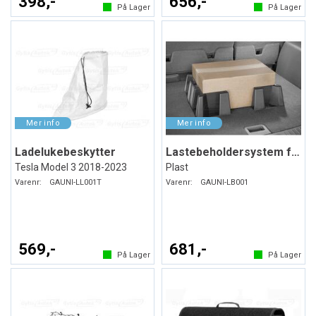
398,-
656,-
På Lager
På Lager
Ladelukebeskytter
Lastebeholdersystem for bagasjerommet
Tesla Model 3 2018-2023
Plast
Varenr:
GAUNI-LL001T
Varenr:
GAUNI-LB001
569,-
681,-
På Lager
På Lager