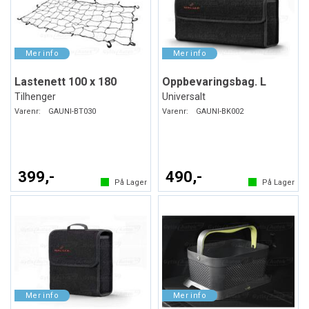
Lastenett 100 x 180
Oppbevaringsbag. L
Tilhenger
Universalt
Varenr:
GAUNI-BT030
Varenr:
GAUNI-BK002
399,-
490,-
På Lager
På Lager