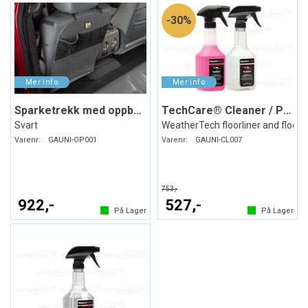
30%
Sparketrekk med oppbevaring
TechCare® Cleaner / Protector
Svart
WeatherTech floorliner and floor
Varenr:
GAUNI-OP001
Varenr:
GAUNI-CL007
753,-
922,-
527,-
På Lager
På Lager