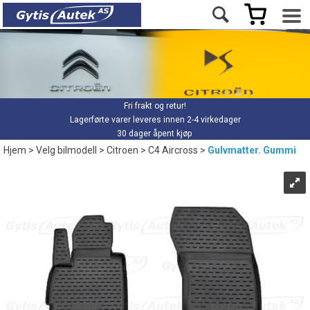
Fri frakt og retur!
Lagerførte varer leveres innen 2-4 virkedager
30 dager åpent kjøp
Hjem
>
Velg bilmodell
>
Citroen
>
C4 Aircross
>
Gulvmatter. Gummi