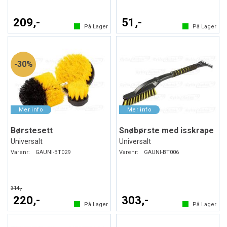
209,-
51,-
På Lager
På Lager
30%
Børstesett
Snøbørste med isskrape
Universalt
Universalt
Varenr:
GAUNI-BT029
Varenr:
GAUNI-BT006
314,-
220,-
303,-
På Lager
På Lager