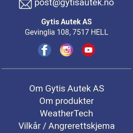
post@gytisautek.no
Gytis Autek AS
Gevinglia 108, 7517 HELL
Om Gytis Autek AS
Om produkter
WeatherTech
Vilkår / Angrerettskjema