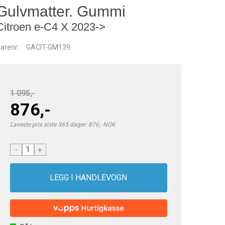
Gulvmatter. Gummi
Citroen e-C4 X 2023->
arenr:
GACIT-GM139
1 095,-
876,-
Laveste pris siste 365 dager: 876,- NOK
-
+