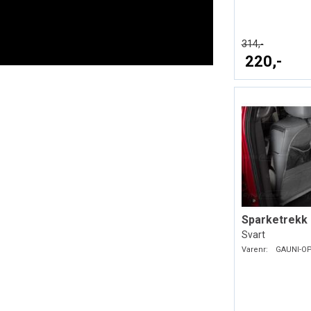
314,-
220,-
Svart
Varenr:
GAUNI-O