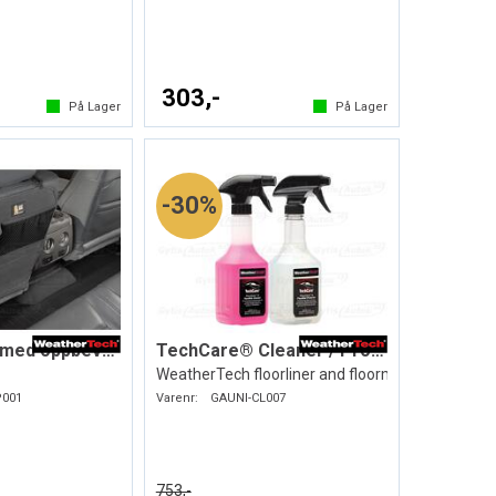
303,-
På Lager
På Lager
30%
Sparketrekk med oppbevaring
TechCare® Cleaner / Protector
WeatherTech floorliner and floormat
P001
Varenr:
GAUNI-CL007
753,-