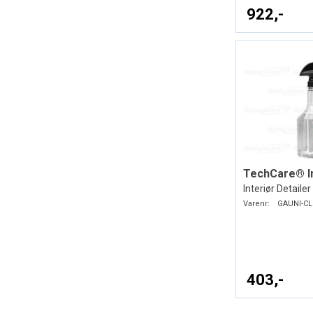
922,-
Interiør Detailer
Varenr:
GAUNI-CL
403,-