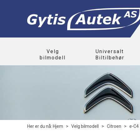
Velg
Universalt
bilmodell
Biltilbehør
Her er du nå:
Hjem
>
Velg bilmodell
>
Citroen
>
e-C4