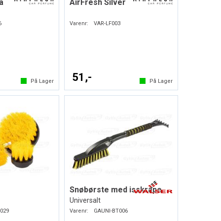
a
AirFresh Silver
6
Varenr:
VAR-LF003
51,-
På Lager
På Lager
Snøbørste med isskrape
Universalt
029
Varenr:
GAUNI-BT006