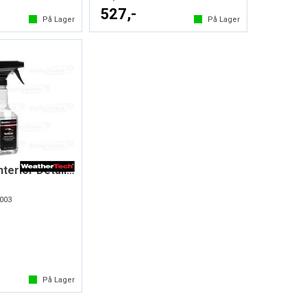
527,-
På Lager
På Lager
TechCare® Interior Detailer
003
På Lager