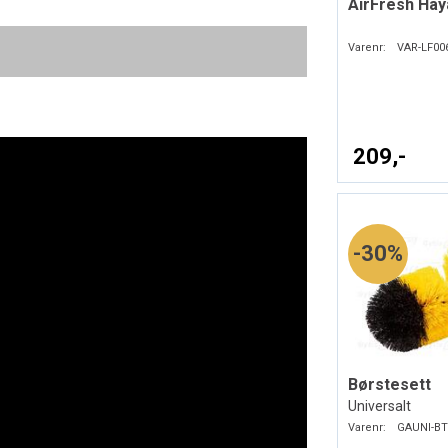
AirFresh Hay
Varenr:
VAR-LF00
209,-
30%
Børstesett
Universalt
Varenr:
GAUNI-BT