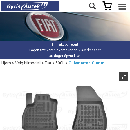
Fri frakt og retur!
Lagerførte varer leveres innen 2-4 virkedager
30 dager åpent kjøp
Hjem
>
Velg bilmodell
>
Fiat
>
500L
>
Gulvmatter. Gummi