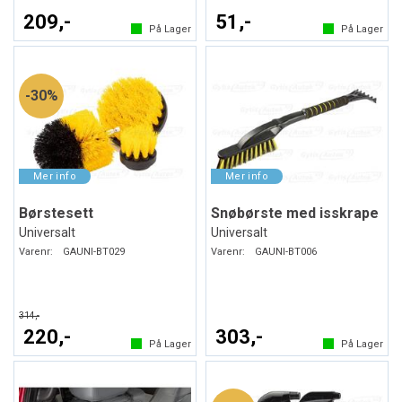
209,-
51,-
På Lager
På Lager
30%
Børstesett
Snøbørste med isskrape
Universalt
Universalt
Varenr:
GAUNI-BT029
Varenr:
GAUNI-BT006
314,-
220,-
303,-
På Lager
På Lager