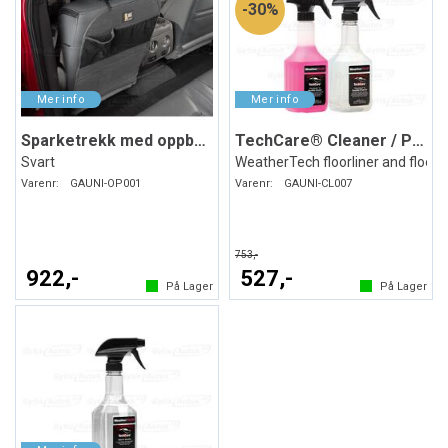
30%
Sparketrekk med oppbevaring
TechCare® Cleaner / Protector
Svart
WeatherTech floorliner and floor
Varenr:
GAUNI-OP001
Varenr:
GAUNI-CL007
753,-
922,-
527,-
På Lager
På Lager