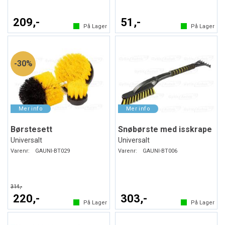
209,-
51,-
På Lager
På Lager
30%
Børstesett
Snøbørste med isskrape
Universalt
Universalt
Varenr:
GAUNI-BT029
Varenr:
GAUNI-BT006
314,-
220,-
303,-
På Lager
På Lager