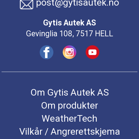
post@gytisautek.no
Gytis Autek AS
Gevinglia 108, 7517 HELL
Om Gytis Autek AS
Om produkter
WeatherTech
Vilkår / Angrerettskjema