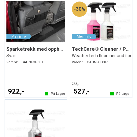
30%
Sparketrekk med oppbevaring
TechCare® Cleaner / Protector
Svart
WeatherTech floorliner and floor
Varenr:
GAUNI-OP001
Varenr:
GAUNI-CL007
753,-
922,-
527,-
På Lager
På Lager