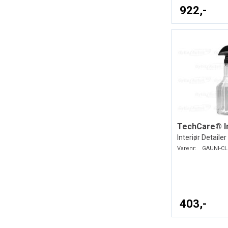
922,-
Interiør Detailer
Varenr:
GAUNI-CL
403,-