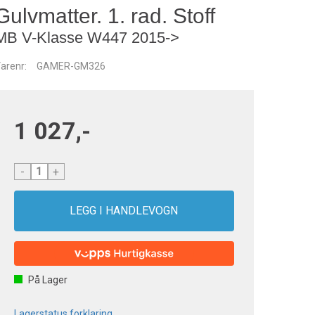
Gulvmatter. 1. rad. Stoff
MB V-Klasse W447 2015->
arenr:
GAMER-GM326
1 027,-
-
+
På Lager
Lagerstatus forklaring