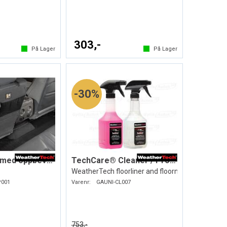
303,-
På Lager
På Lager
30%
Sparketrekk med oppbevaring
TechCare® Cleaner / Protector
WeatherTech floorliner and floormat
P001
Varenr:
GAUNI-CL007
753,-