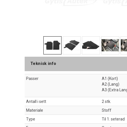
Teknisk info
Passer
A1 (Kort)
A2 (Lang)
A3 (Extra Lan
Antall i sett
2 stk.
Materiale
Stoff
Type
Til 1. seterad