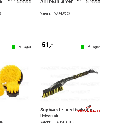
a
AirFresh Silver
6
Varenr:
VAR-LF003
51,-
På Lager
På Lager
Snøbørste med isskrape
Universalt
029
Varenr:
GAUNI-BT006