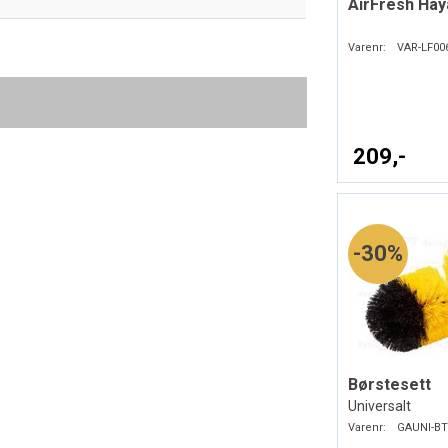
AirFresh Hay
Varenr:
VAR-LF00
209,-
30%
Børstesett
Universalt
Varenr:
GAUNI-BT