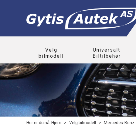
Velg
Universalt
bilmodell
Biltilbehør
Her er du nå:
Hjem
>
Velg bilmodell
>
Mercedes-Benz