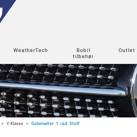
WeatherTech
Bobil
Outlet
tilbehør
>
V-Klasse
>
Gulvmatter. 1. rad. Stoff