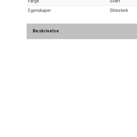
Farge
Svart
Egenskaper
Slitesterk
Beskrivelse