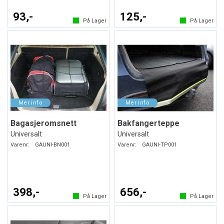
93,-
125,-
På Lager
På Lager
Bagasjeromsnett
Bakfangerteppe
Universalt
Universalt
Varenr:
GAUNI-BN001
Varenr:
GAUNI-TP001
398,-
656,-
På Lager
På Lager