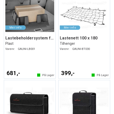
Lastebeholdersystem for bagasjerommet
Lastenett 100 x 180
Plast
Tilhenger
Varenr:
GAUNI-LB001
Varenr:
GAUNI-BT030
681,-
399,-
På Lager
På Lager