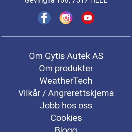
Gevinglia 108, 7517 HELL
Om Gytis Autek AS
Om produkter
WeatherTech
Vilkår / Angrerettskjema
Jobb hos oss
Cookies
Blogg