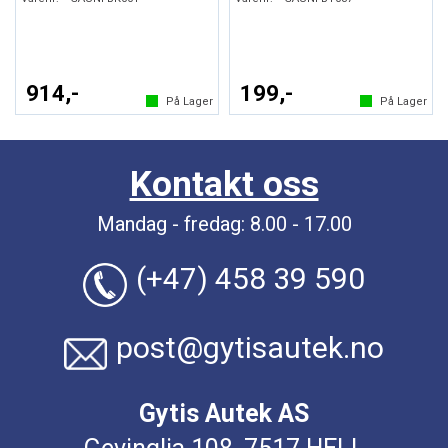
914,-
199,-
På Lager
På Lager
Kontakt oss
Mandag - fredag: 8.00 - 17.00
(+47) 458 39 590
post@gytisautek.no
Gytis Autek AS