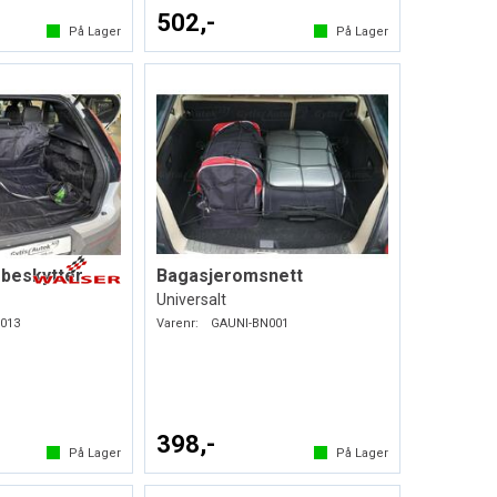
502,-
På Lager
På Lager
beskytter
Bagasjeromsnett
Universalt
013
Varenr:
GAUNI-BN001
398,-
På Lager
På Lager