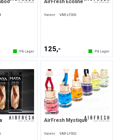
mboo
AirFresh Ecoline
4
Varenr:
VAR-LF005
125,-
På Lager
På Lager
a
AirFresh Mystique
6
Varenr:
VAR-LF002