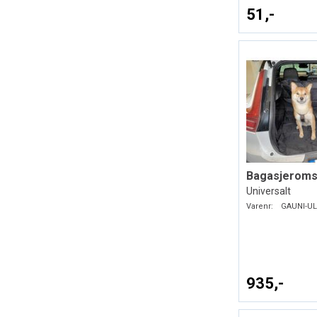
51,-
Bagasjeroms
Universalt
Varenr:
GAUNI-UL
935,-