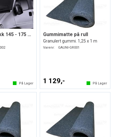
Frontrutetrekk 145 - 175 x 95 cm
Gummimatte på rull
Granulert gummi. 1,25 x 1 m
002
Varenr:
GAUNI-GR001
1 129,-
På Lager
På Lager