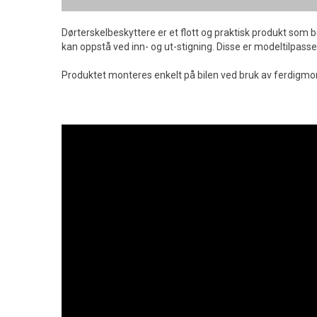
Dørterskelbeskyttere er et flott og praktisk produkt som 
kan oppstå ved inn- og ut-stigning. Disse er modeltilpasset
Produktet monteres enkelt på bilen ved bruk av ferdigmont