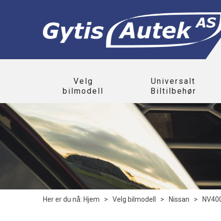
Velg
Universalt
bilmodell
Biltilbehør
Her er du nå:
Hjem
>
Velg bilmodell
>
Nissan
>
NV40