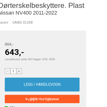
Dørterskelbeskyttere. Plast
Nissan NV400 2011-2022
arenr:
GANIS-DL008
804,-
643,-
Laveste pris siste 365 dager: 643,- NOK
-
+