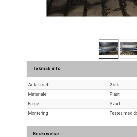
Teknisk info
Antall i sett
2 stk.
Materiale
Plast
Farge
Svart
Montering
Festes med do
Beskrivelse