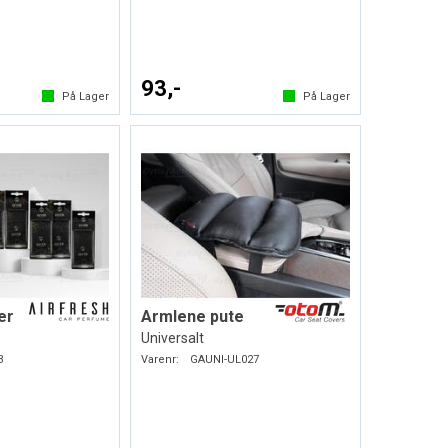
93,-
På Lager
På Lager
er
Armlene pute
Universalt
3
Varenr:
GAUNI-UL027