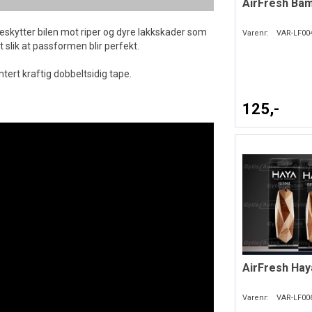
AirFresh Ba
beskytter bilen mot riper og dyre lakkskader som
Varenr:
VAR-LF00
 slik at passformen blir perfekt.
ert kraftig dobbeltsidig tape.
125,-
AirFresh Hay
Varenr:
VAR-LF00