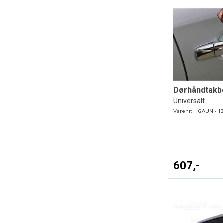
Universalt
Varenr:
GAUNI-HB
607,-