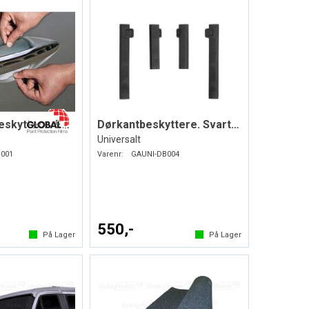
Dørhåndtakbeskyttere. Folie. PPF
Dørkantbeskyttere. Svart. Myk plast
Universalt
001
Varenr:
GAUNI-DB004
550,-
På Lager
På Lager