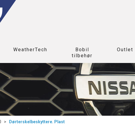
WeatherTech
Bobil
Outlet
tilbehør
0
>
Dørterskelbeskyttere. Plast