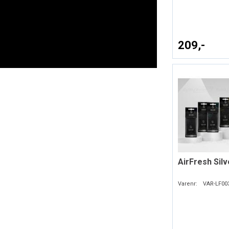
209,-
AirFresh Silv
Varenr:
VAR-LF00