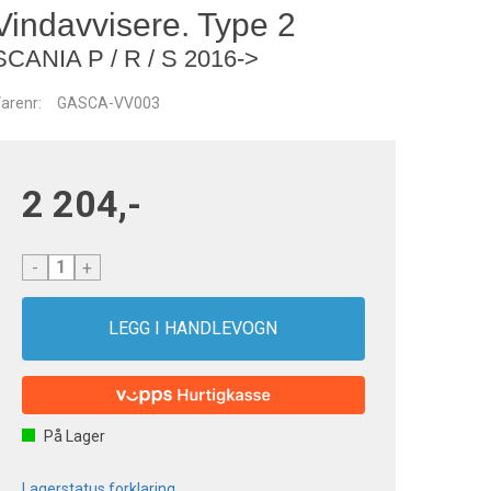
Vindavvisere. Type 2
SCANIA P / R / S 2016->
arenr:
GASCA-VV003
2 204,-
-
+
På Lager
Lagerstatus forklaring