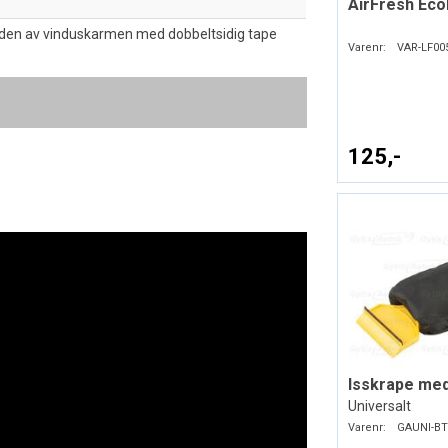
AirFresh Eco
iden av vinduskarmen med dobbeltsidig tape
Varenr:
VAR-LF00
125,-
Isskrape me
Universalt
Varenr:
GAUNI-BT