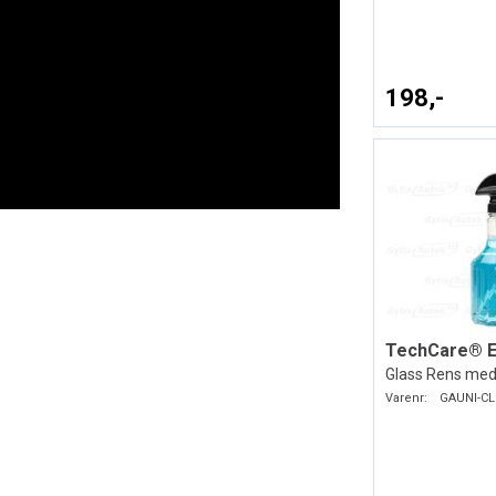
198,-
Glass Rens med
Varenr:
GAUNI-CL