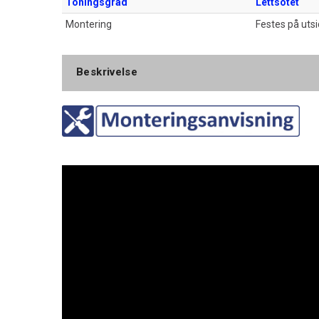
Toningsgrad
Lettsotet
Montering
Festes på uts
Beskrivelse