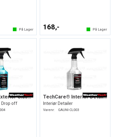
168,-
På Lager
På Lager
TechCare® Exterior Glass Cleaner
TechCare® Interior Detailer
 Drop off
Interiør Detailer
004
Varenr:
GAUNI-CL003