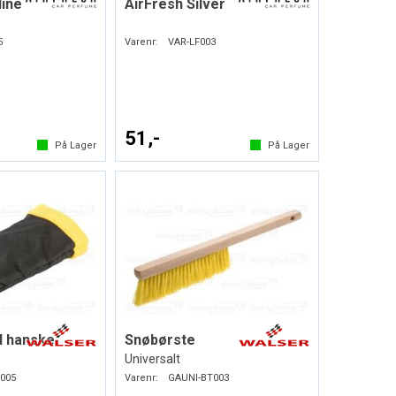
line
AirFresh Silver
5
Varenr:
VAR-LF003
51,-
På Lager
På Lager
d hanske
Snøbørste
Universalt
005
Varenr:
GAUNI-BT003