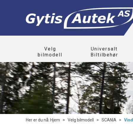
Velg
Universalt
bilmodell
Biltilbehør
Her er du nå:
Hjem
>
Velg bilmodell
>
SCANIA
>
Vind