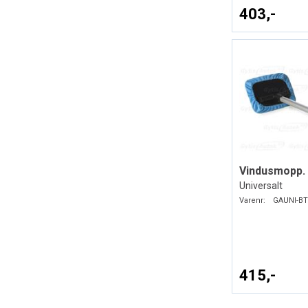
403,-
Vindusmopp. 
Universalt
Varenr:
GAUNI-BT
415,-