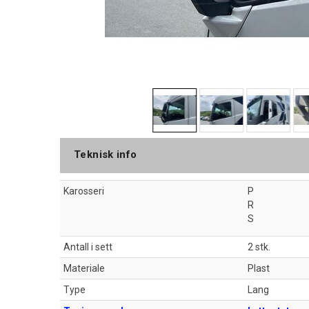
Teknisk info
Karosseri
P
R
S
Antall i sett
2 stk.
Materiale
Plast
Type
Lang