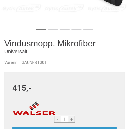
Vindusmopp. Mikrofiber
Universalt
Varenr:
GAUNI-BT001
415,-
-
+