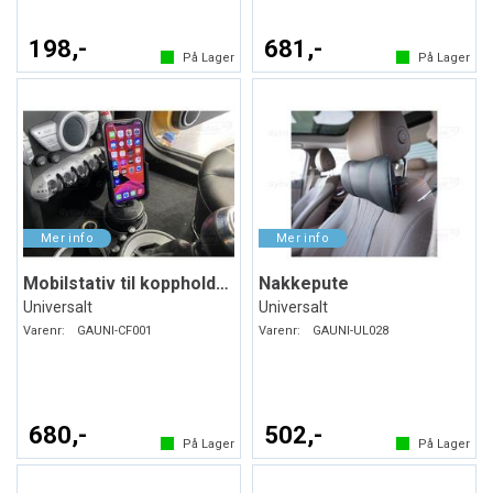
198,-
681,-
På Lager
På Lager
Mobilstativ til koppholderen
Nakkepute
Universalt
Universalt
Varenr:
GAUNI-CF001
Varenr:
GAUNI-UL028
680,-
502,-
På Lager
På Lager