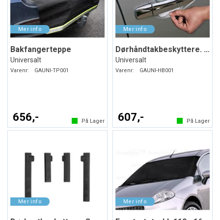
Bakfangerteppe
Dørhåndtakbeskyttere. Folie. PPF
Universalt
Universalt
Varenr:
GAUNI-TP001
Varenr:
GAUNI-HB001
656,-
607,-
På Lager
På Lager