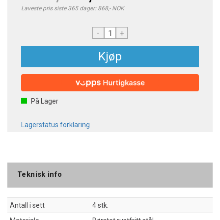
Laveste pris siste 365 dager: 868,- NOK
-
+
Kjøp
På Lager
Lagerstatus forklaring
Teknisk info
Antall i sett
4 stk.