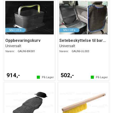
Oppbevaringskurv
Setebeskyttelse til barneseter. Svart
Universalt
Universalt
Varenr:
GAUNI-BK001
Varenr:
GAUNI-UL003
914,-
502,-
På Lager
På Lager