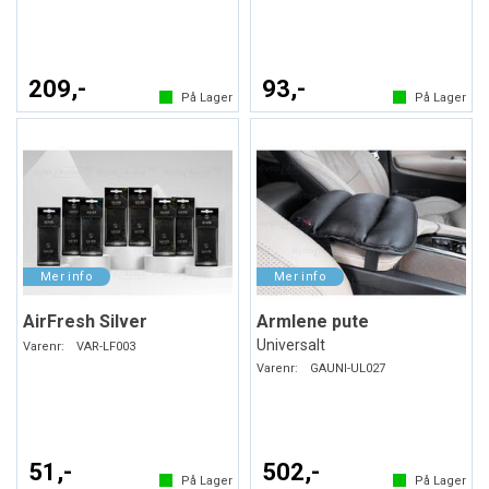
209,-
93,-
På Lager
På Lager
AirFresh Silver
Armlene pute
Universalt
Varenr:
VAR-LF003
Varenr:
GAUNI-UL027
51,-
502,-
På Lager
På Lager