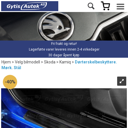
Fri frakt og retur!
Lagerførte varer leveres innen 2-4 virkedager
30 dager åpent kjøp
Hjem
>
Velg bilmodell
>
Skoda
>
Kamiq
>
Dørterskelbeskyttere.
Mørk. Stål
40%