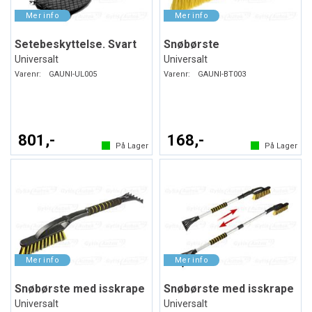
Setebeskyttelse. Svart
Snøbørste
Universalt
Universalt
Varenr:
GAUNI-UL005
Varenr:
GAUNI-BT003
801,-
168,-
På Lager
På Lager
Snøbørste med isskrape
Snøbørste med isskrape
Universalt
Universalt