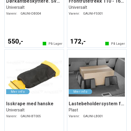
Dørkantbeskyttere. Svart. Myk plast
Frontrutetrekk 110 - 160 x 75 cm
Universalt
Universalt
Varenr:
GAUNI-DB004
Varenr:
GAUNI-FS001
550,-
172,-
På Lager
På Lager
Isskrape med hanske
Lastebeholdersystem for bagasjerommet
Universalt
Plast
Varenr:
GAUNI-BT005
Varenr:
GAUNI-LB001