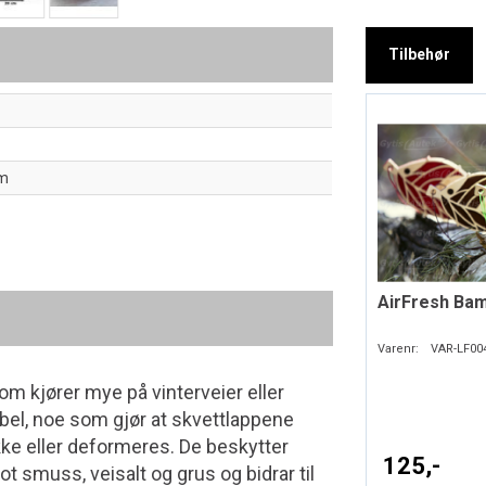
Tilbehør
cm
AirFresh Ba
Varenr:
VAR-LF00
om kjører mye på vinterveier eller
bel, noe som gjør at skvettlappene
ekke eller deformeres. De beskytter
125,-
ot smuss, veisalt og grus og bidrar til