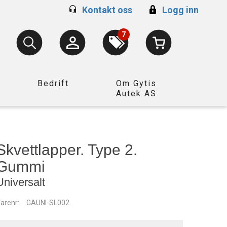
Kontakt oss
Logg inn
7
Bedrift
Om Gytis
Autek AS
Skvettlapper. Type 2.
Gummi
Universalt
arenr:
GAUNI-SL002