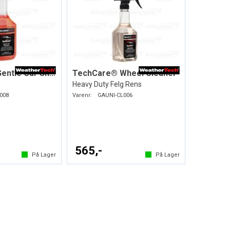
TechCare® Gentle Car Shampoo
TechCare® Wheel Cleaner
Heavy Duty Felg Rens
008
Varenr:
GAUNI-CL006
565,-
På Lager
På Lager