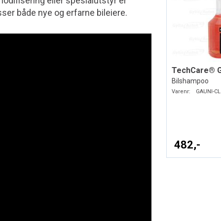
 modifisering eller spesialutstyr er
ser både nye og erfarne bileiere.
Bilshampoo
Varenr:
GAUNI-CL
482,-