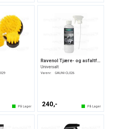
Ravenol Tjære- og asfaltfjerner
Universalt
029
Varenr:
GAUNI-CL026
240,-
På Lager
På Lager