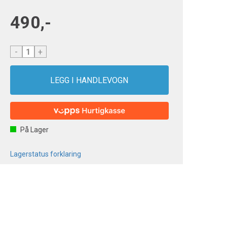
490,-
-
+
På Lager
Lagerstatus forklaring