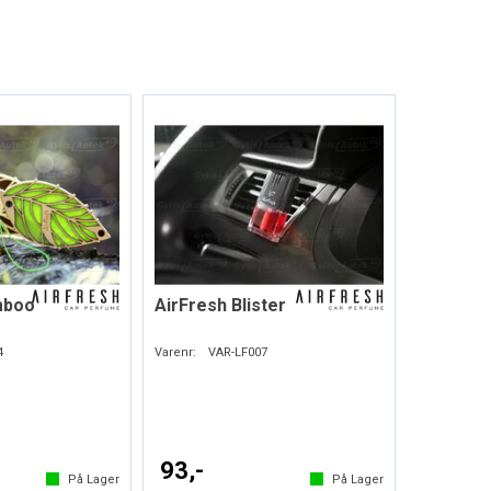
mboo
AirFresh Blister
4
Varenr:
VAR-LF007
93,-
På Lager
På Lager