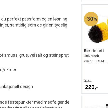
30%
r du perfekt passform og en løsning
injer, samtidig som de gir en tydelig
Børstesett
ot smuss, grus, veisalt og steinsprut
Universalt
Varenr:
GAUNI-BT
s/skruer
314,-
funksjonell design
220,-
rende festepunkter med medfølgende