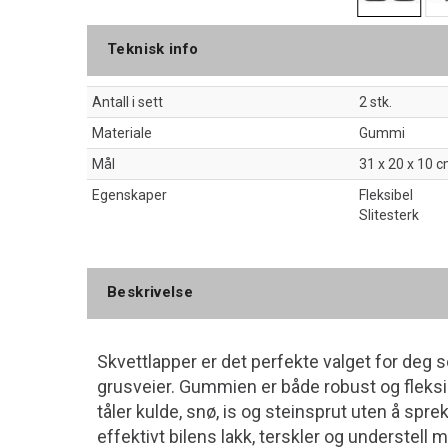
Teknisk info
Antall i sett
2 stk.
Materiale
Gummi
Mål
31 x 20 x 10 
Egenskaper
Fleksibel
Slitesterk
Beskrivelse
Skvettlapper er det perfekte valget for deg s
grusveier. Gummien er både robust og fleksi
tåler kulde, snø, is og steinsprut uten å spr
effektivt bilens lakk, terskler og understell m