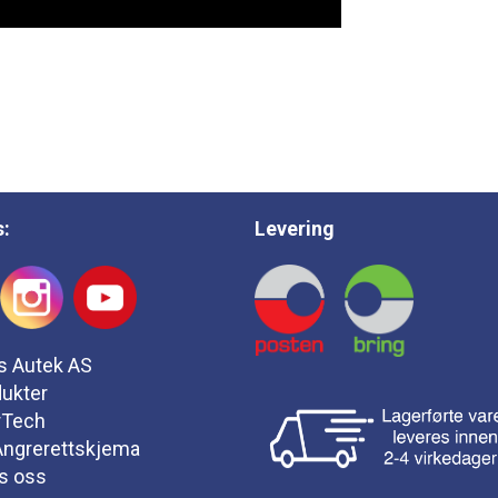
s:
Levering
s Autek AS
ukter
rTech
 Angrerettskjema
s oss