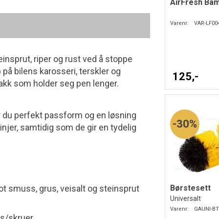
AirFresh Ba
Varenr:
VAR-LF00
einsprut, riper og rust ved å stoppe
 på bilens karosseri, terskler og
125,-
 lakk som holder seg pen lenger.
r du perfekt passform og en løsning
30%
injer, samtidig som de gir en tydelig
ot smuss, grus, veisalt og steinsprut
Børstesett
Universalt
Varenr:
GAUNI-BT
s/skruer