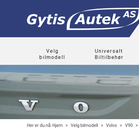
Velg
Universalt
bilmodell
Biltilbehør
Her er du nå:
Hjem
>
Velg bilmodell
>
Volvo
>
V90