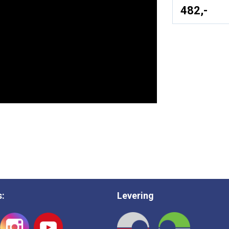
482,-
s:
Levering