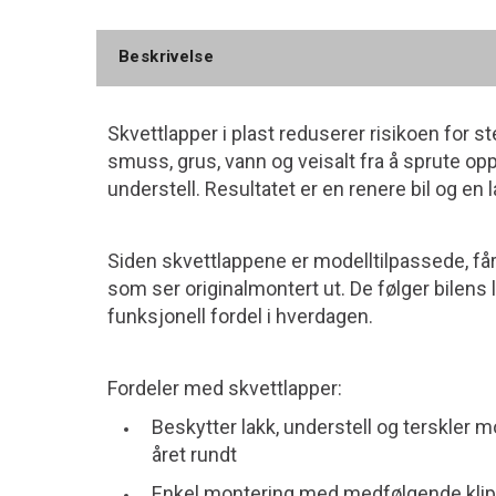
Beskrivelse
Skvettlapper i plast reduserer risikoen for st
smuss, grus, vann og veisalt fra å sprute opp
understell. Resultatet er en renere bil og en
Siden skvettlappene er modelltilpassede, få
som ser originalmontert ut. De følger bilens l
funksjonell fordel i hverdagen.
Fordeler med skvettlapper:
Beskytter lakk, understell og terskler m
året rundt
Enkel montering med medfølgende klip