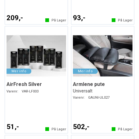
209,-
93,-
På Lager
På Lager
AirFresh Silver
Armlene pute
Universalt
Varenr:
VAR-LF003
Varenr:
GAUNI-UL027
51,-
502,-
På Lager
På Lager