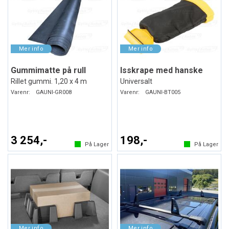
Gummimatte på rull
Isskrape med hanske
Rillet gummi. 1,20 x 4 m
Universalt
Varenr:
GAUNI-GR008
Varenr:
GAUNI-BT005
3 254,-
198,-
På Lager
På Lager