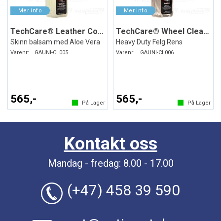
TechCare® Leather Conditioner
TechCare® Wheel Cleaner
Skinn balsam med Aloe Vera
Heavy Duty Felg Rens
Varenr:
GAUNI-CL005
Varenr:
GAUNI-CL006
565,-
565,-
På Lager
På Lager
Kontakt oss
Mandag - fredag: 8.00 - 17.00
(+47) 458 39 590