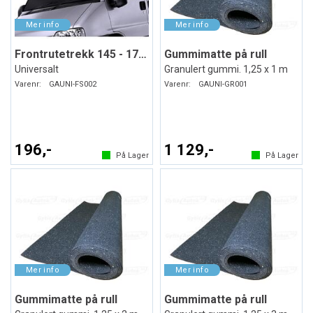
Frontrutetrekk 145 - 175 x 95 cm
Gummimatte på rull
Universalt
Granulert gummi. 1,25 x 1 m
Varenr:
GAUNI-FS002
Varenr:
GAUNI-GR001
196,-
1 129,-
På Lager
På Lager
Gummimatte på rull
Gummimatte på rull