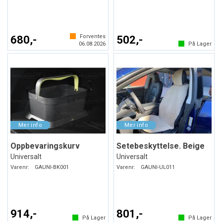
Forventes
680,-
502,-
06.08.2026
På Lager
Oppbevaringskurv
Setebeskyttelse. Beige
Universalt
Universalt
Varenr:
GAUNI-BK001
Varenr:
GAUNI-UL011
914,-
801,-
På Lager
På Lager