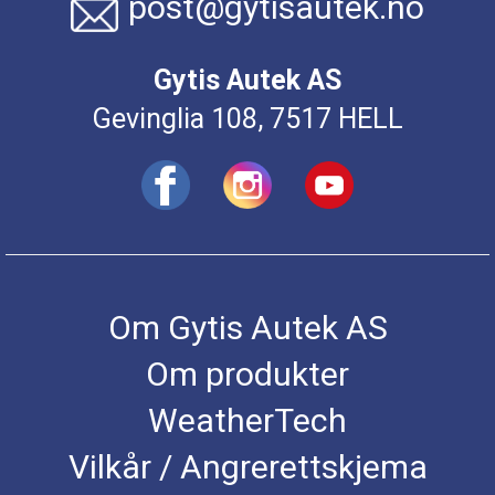
post@gytisautek.no
Gytis Autek AS
Gevinglia 108, 7517 HELL
Om Gytis Autek AS
Om produkter
WeatherTech
Vilkår / Angrerettskjema