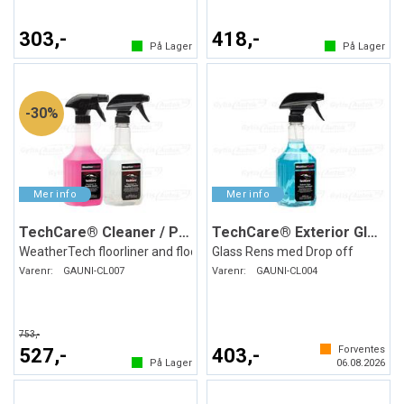
303,-
418,-
På Lager
På Lager
30%
TechCare® Cleaner / Protector
TechCare® Exterior Glass Cleaner
WeatherTech floorliner and floormat
Glass Rens med Drop off
Varenr:
GAUNI-CL007
Varenr:
GAUNI-CL004
753,-
Forventes
527,-
403,-
På Lager
06.08.2026