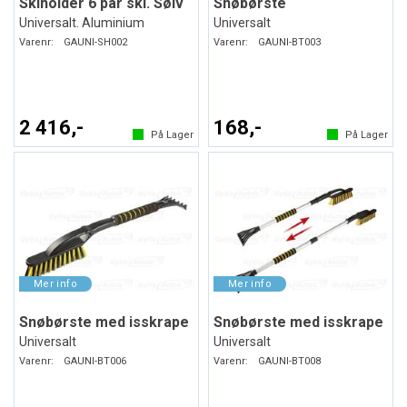
Skiholder 6 par ski. Sølv
Snøbørste
Universalt. Aluminium
Universalt
Varenr:
GAUNI-SH002
Varenr:
GAUNI-BT003
2 416,-
168,-
På Lager
På Lager
Snøbørste med isskrape
Snøbørste med isskrape
Universalt
Universalt
Varenr:
GAUNI-BT006
Varenr:
GAUNI-BT008