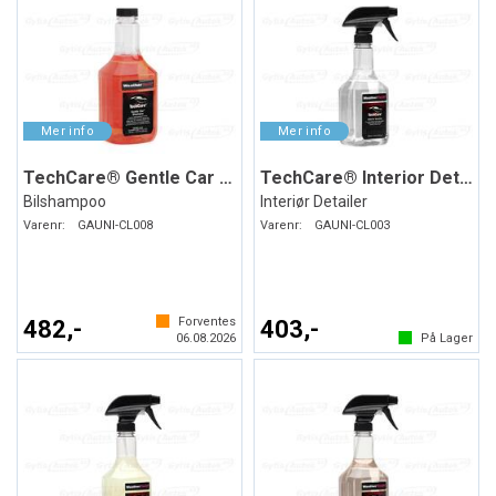
TechCare® Gentle Car Shampoo
TechCare® Interior Detailer
Bilshampoo
Interiør Detailer
Varenr:
GAUNI-CL008
Varenr:
GAUNI-CL003
Forventes
482,-
403,-
06.08.2026
På Lager