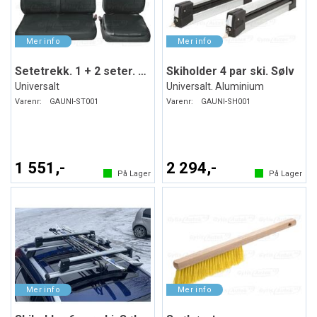
Setetrekk. 1 + 2 seter. Kunstskinn
Skiholder 4 par ski. Sølv
Universalt
Universalt. Aluminium
Varenr:
GAUNI-ST001
Varenr:
GAUNI-SH001
1 551,-
2 294,-
På Lager
På Lager