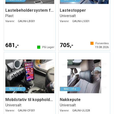
Lastebeholdersystem for bagasjerommet
Lastestopper
Plast
Universalt
Varenr:
GAUNI-LB001
Varenr:
GAUNI-LS001
Forventes
681,-
705,-
På Lager
19.08.2026
Mobilstativ til koppholderen
Nakkepute
Universalt
Universalt
Varenr:
GAUNI-CF001
Varenr:
GAUNI-UL028