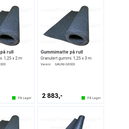
å rull
Gummimatte på rull
. 1,25 x 2 m
Granulert gummi. 1,25 x 3 m
003
Varenr:
GAUNI-GR005
2 883,-
På Lager
På Lager