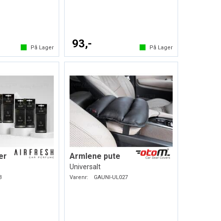
93,-
På Lager
På Lager
er
Armlene pute
Universalt
3
Varenr:
GAUNI-UL027