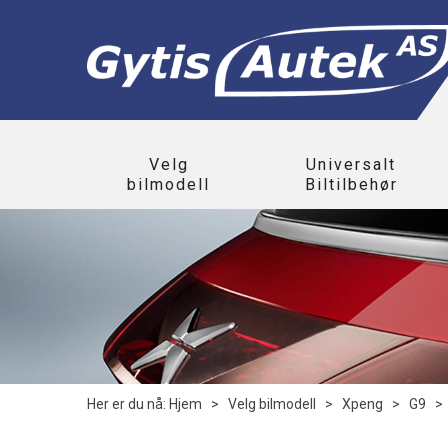
Velg
Universalt
bilmodell
Biltilbehør
Her er du nå:
Hjem
>
Velg bilmodell
>
Xpeng
>
G9