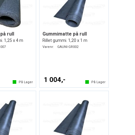
å rull
Gummimatte på rull
. 1,25 x 4 m
Rillet gummi. 1,20 x 1 m
007
Varenr:
GAUNI-GR002
1 004,-
På Lager
På Lager