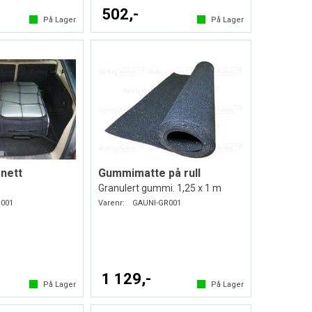
502,-
På Lager
På Lager
nett
Gummimatte på rull
Granulert gummi. 1,25 x 1 m
001
Varenr:
GAUNI-GR001
1 129,-
På Lager
På Lager