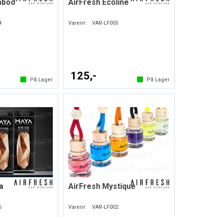
mboo
AirFresh Ecoline
4
Varenr:
VAR-LF005
125,-
På Lager
På Lager
a
AirFresh Mystique
6
Varenr:
VAR-LF002