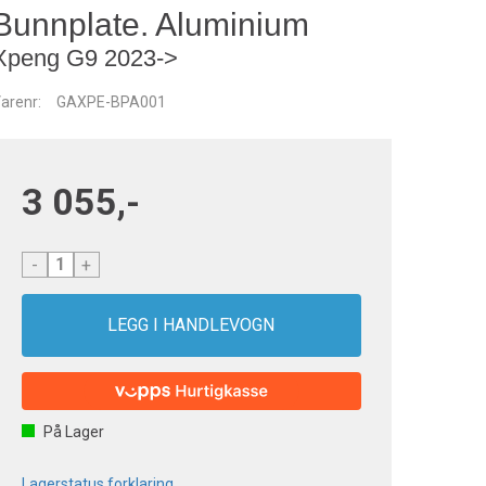
Bunnplate. Aluminium
Xpeng G9 2023->
arenr:
GAXPE-BPA001
3 055,-
-
+
På Lager
Lagerstatus forklaring