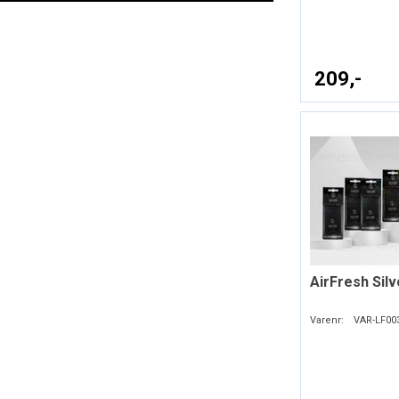
209,-
AirFresh Silv
Varenr:
VAR-LF00