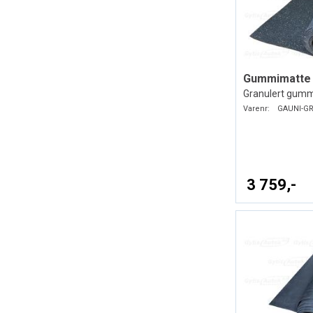
Gummimatte p
Granulert gummi
Varenr:
GAUNI-GR
3 759,-