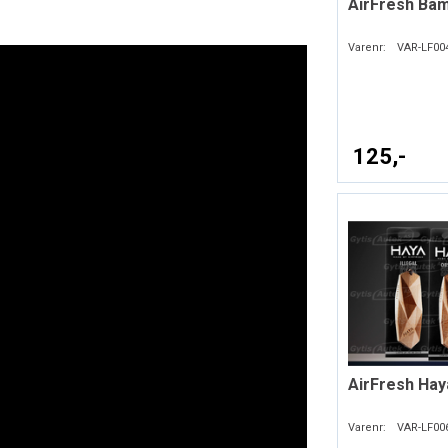
AirFresh Ba
Varenr:
VAR-LF00
125,-
AirFresh Hay
Varenr:
VAR-LF00