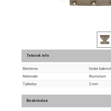
Teknisk info
Monteres
Under bakmot
Materiale
Aluminium
Tykkelse
2 mm
Beskrivelse