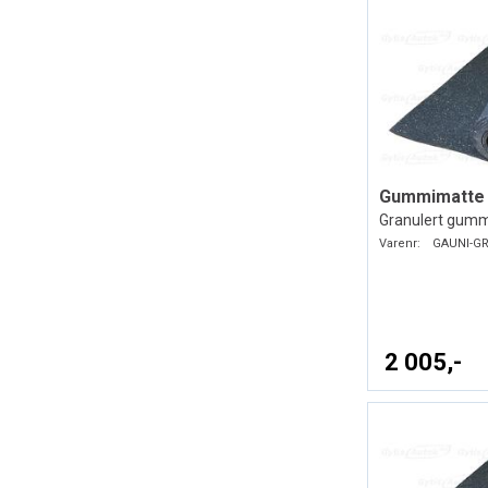
Gummimatte p
Granulert gummi
Varenr:
GAUNI-GR
2 005,-