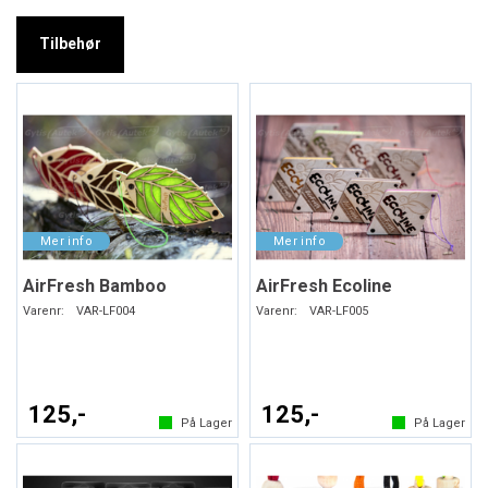
Tilbehør
AirFresh Bamboo
AirFresh Ecoline
Varenr:
VAR-LF004
Varenr:
VAR-LF005
125,-
125,-
På Lager
På Lager