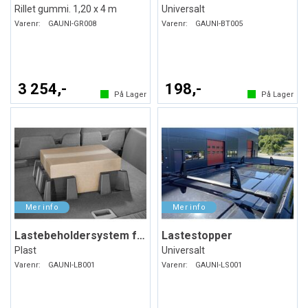
Rillet gummi. 1,20 x 4 m
Universalt
Varenr:
GAUNI-GR008
Varenr:
GAUNI-BT005
3 254,-
198,-
På Lager
På Lager
Lastebeholdersystem for bagasjerommet
Lastestopper
Plast
Universalt
Varenr:
GAUNI-LB001
Varenr:
GAUNI-LS001