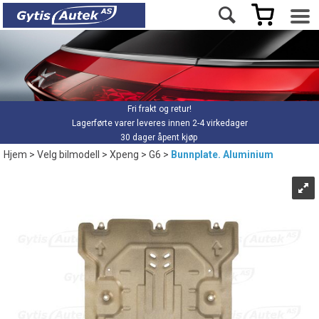
Fri frakt og retur!
Lagerførte varer leveres innen 2-4 virkedager
30 dager åpent kjøp
Hjem
>
Velg bilmodell
>
Xpeng
>
G6
>
Bunnplate. Aluminium