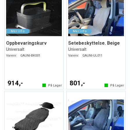
Oppbevaringskurv
Setebeskyttelse. Beige
Universalt
Universalt
Varenr:
GAUNI-BK001
Varenr:
GAUNI-UL011
914,-
801,-
På Lager
På Lager