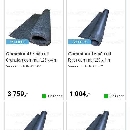
Gummimatte på rull
Gummimatte på rull
Granulert gummi. 1,25 x 4 m
Rillet gummi. 1,20 x 1 m
Varenr:
GAUNI-GR007
Varenr:
GAUNI-GR002
3 759,-
1 004,-
På Lager
På Lager