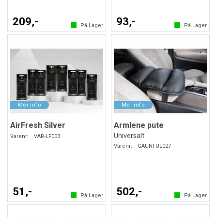
209,-
93,-
På Lager
På Lager
AirFresh Silver
Armlene pute
Universalt
Varenr:
VAR-LF003
Varenr:
GAUNI-UL027
51,-
502,-
På Lager
På Lager