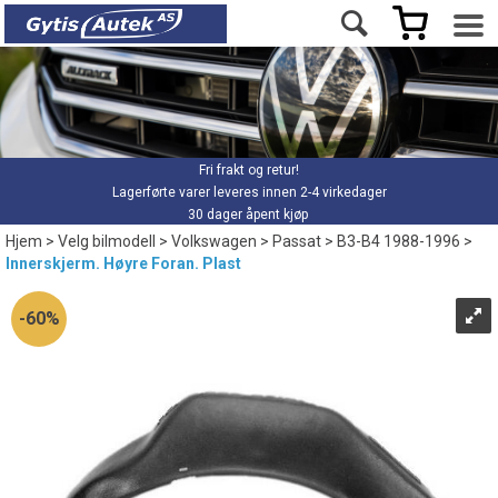
Fri frakt og retur!
Lagerførte varer leveres innen 2-4 virkedager
30 dager åpent kjøp
Hjem
>
Velg bilmodell
>
Volkswagen
>
Passat
>
B3-B4 1988-1996
>
Innerskjerm. Høyre Foran. Plast
60%