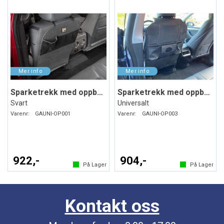
Sparketrekk med oppbevaring
Sparketrekk med oppbevaring
Svart
Universalt
Varenr:
GAUNI-OP001
Varenr:
GAUNI-OP003
922,-
904,-
På Lager
På Lager
Kontakt oss