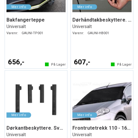
Bakfangerteppe
Dørhåndtakbeskyttere. Folie. PPF
Universalt
Universalt
Varenr:
GAUNI-TP001
Varenr:
GAUNI-HB001
656,-
607,-
På Lager
På Lager
Dørkantbeskyttere. Svart. Myk plast
Frontrutetrekk 110 - 160 x 75 cm
Universalt
Universalt