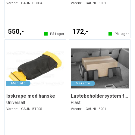
Varenr:
GAUNI-DB004
Varenr:
GAUNI-FS001
550,-
172,-
På Lager
På Lager
Isskrape med hanske
Lastebeholdersystem for bagasjerommet
Universalt
Plast
Varenr:
GAUNI-BT005
Varenr:
GAUNI-LB001