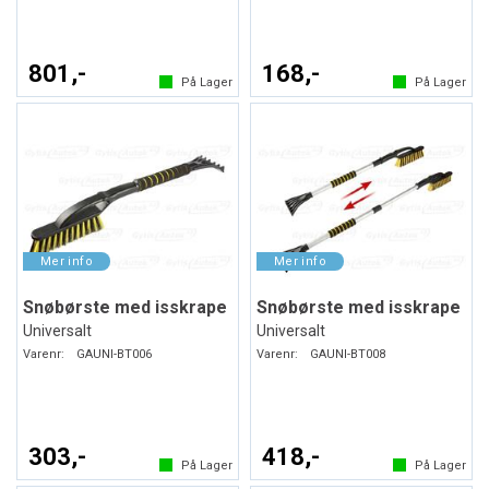
801,-
168,-
På Lager
På Lager
Snøbørste med isskrape
Snøbørste med isskrape
Universalt
Universalt
Varenr:
GAUNI-BT006
Varenr:
GAUNI-BT008
303,-
418,-
På Lager
På Lager