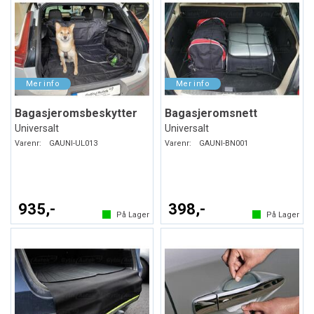
Bagasjeromsbeskytter
Bagasjeromsnett
Universalt
Universalt
Varenr:
GAUNI-UL013
Varenr:
GAUNI-BN001
935,-
398,-
På Lager
På Lager