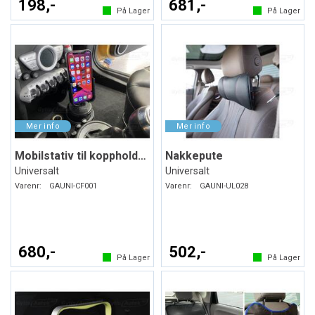
198,-
681,-
På Lager
På Lager
Mobilstativ til koppholderen
Nakkepute
Universalt
Universalt
Varenr:
GAUNI-CF001
Varenr:
GAUNI-UL028
680,-
502,-
På Lager
På Lager