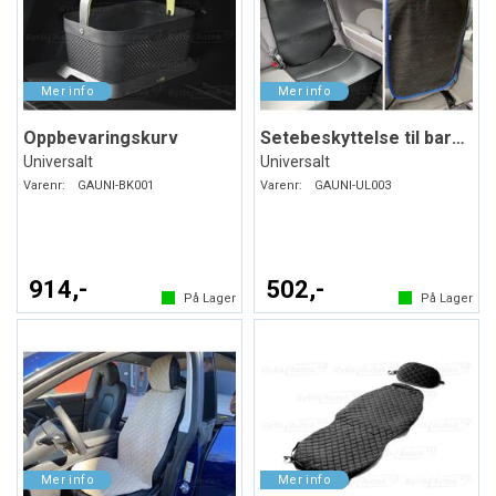
Oppbevaringskurv
Setebeskyttelse til barneseter. Svart
Universalt
Universalt
Varenr:
GAUNI-BK001
Varenr:
GAUNI-UL003
914,-
502,-
På Lager
På Lager