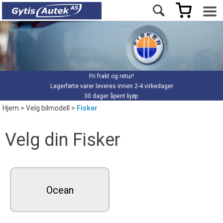
Fri frakt og retur!
Lagerførte varer leveres innen 2-4 virkedager
30 dager åpent kjøp
Hjem
>
Velg bilmodell
>
Fisker
Velg din Fisker
Ocean