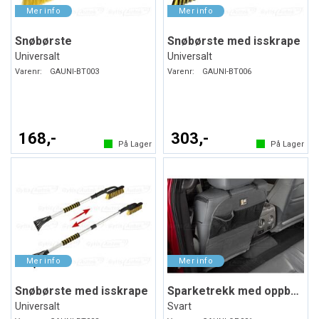
Snøbørste
Snøbørste med isskrape
Universalt
Universalt
Varenr:
GAUNI-BT003
Varenr:
GAUNI-BT006
168,-
303,-
På Lager
På Lager
Snøbørste med isskrape
Sparketrekk med oppbevaring
Universalt
Svart