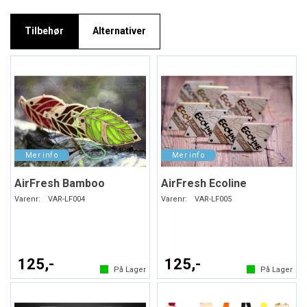
Tilbehør
Alternativer
AirFresh Bamboo
AirFresh Ecoline
Varenr:
VAR-LF004
Varenr:
VAR-LF005
125,-
125,-
På Lager
På Lager