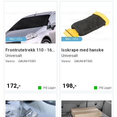
Frontrutetrekk 110 - 160 x 75 cm
Isskrape med hanske
Universalt
Universalt
Varenr:
GAUNI-FS001
Varenr:
GAUNI-BT005
172,-
198,-
På Lager
På Lager