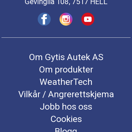
Gevinglia 108, 7517 HELL
Om Gytis Autek AS
Om produkter
WeatherTech
Vilkår / Angrerettskjema
Jobb hos oss
Cookies
Blogg