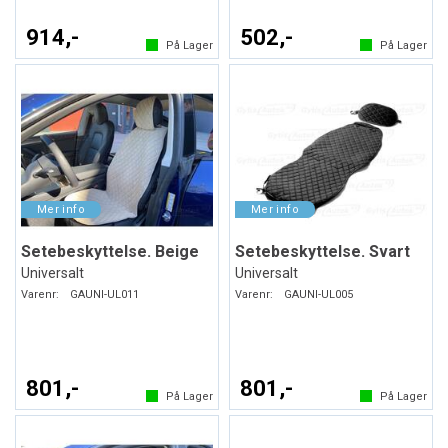
914,-
502,-
På Lager
På Lager
Setebeskyttelse. Beige
Setebeskyttelse. Svart
Universalt
Universalt
Varenr:
GAUNI-UL011
Varenr:
GAUNI-UL005
801,-
801,-
På Lager
På Lager