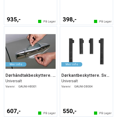
935,-
398,-
På Lager
På Lager
Dørhåndtakbeskyttere. Folie. PPF
Dørkantbeskyttere. Svart. Myk plast
Universalt
Universalt
Varenr:
GAUNI-HB001
Varenr:
GAUNI-DB004
607,-
550,-
På Lager
På Lager