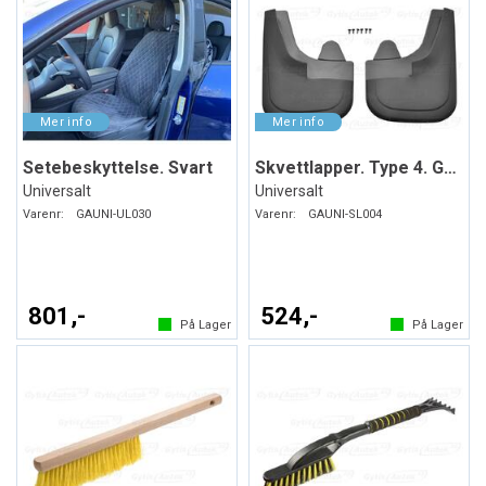
Setebeskyttelse. Svart
Skvettlapper. Type 4. Gummi
Universalt
Universalt
Varenr:
GAUNI-UL030
Varenr:
GAUNI-SL004
801,-
524,-
På Lager
På Lager