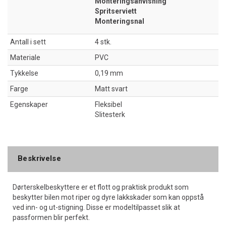
Monteringsanvisning
Spritserviett
Monteringsnal
Antall i sett
4 stk.
Materiale
PVC
Tykkelse
0,19 mm
Farge
Matt svart
Egenskaper
Fleksibel
Slitesterk
Beskrivelse
Dørterskelbeskyttere er et flott og praktisk produkt som
beskytter bilen mot riper og dyre lakkskader som kan oppstå
ved inn- og ut-stigning. Disse er modeltilpasset slik at
passformen blir perfekt.