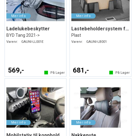
Ladelukebeskytter
Lastebeholdersystem for bagasjerommet
BYD Tang 2021->
Plast
Varenr:
GAUNI-LL001E
Varenr:
GAUNI-LB001
569,-
681,-
På Lager
På Lager
Mobilstativ til koppholderen
Nakkepute