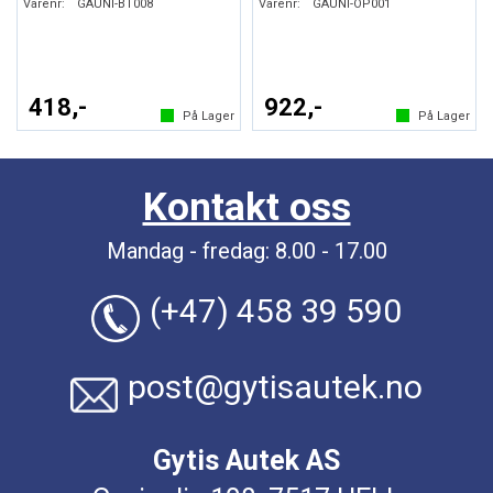
Varenr:
GAUNI-BT008
Varenr:
GAUNI-OP001
418,-
922,-
På Lager
På Lager
Kontakt oss
Mandag - fredag: 8.00 - 17.00
(+47) 458 39 590
post@gytisautek.no
Gytis Autek AS