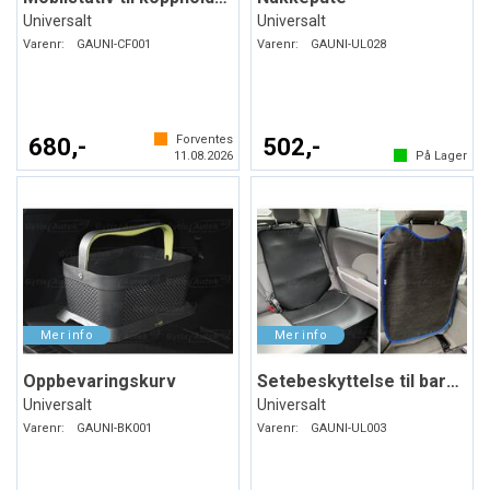
Universalt
Universalt
Varenr:
GAUNI-CF001
Varenr:
GAUNI-UL028
Forventes
680,-
502,-
11.08.2026
På Lager
Oppbevaringskurv
Setebeskyttelse til barneseter. Svart
Universalt
Universalt
Varenr:
GAUNI-BK001
Varenr:
GAUNI-UL003