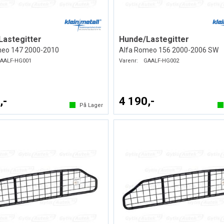
Lastegitter
Hunde/Lastegitter
meo 147 2000-2010
Alfa Romeo 156 2000-2006 SW
AALF-HG001
Varenr:
GAALF-HG002
,-
4 190,-
På Lager