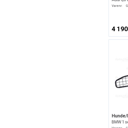
Varenr:
G
4 190
Hunde/
BMW 1 se