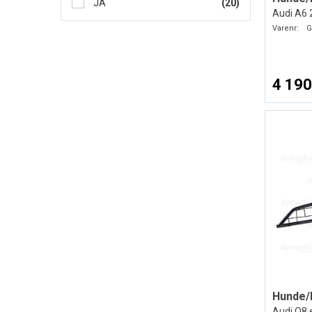
JA
(20)
Audi A6
Varenr:
G
4 190
Hunde/
Audi Q8 