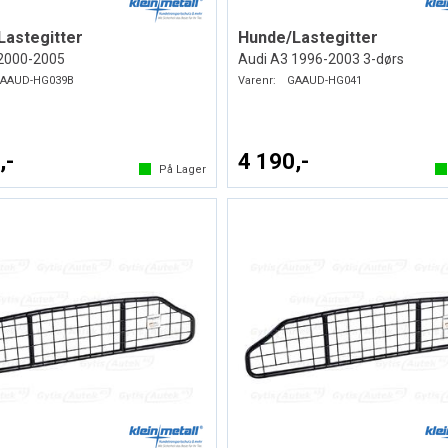
Lastegitter
Hunde/Lastegitter
2000-2005
Audi A3 1996-2003 3-dørs
AAUD-HG039B
Varenr:
GAAUD-HG041
,-
4 190,-
På Lager