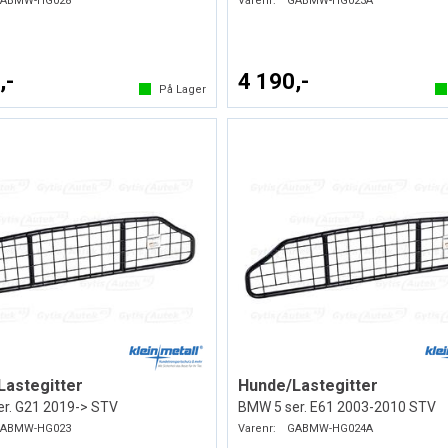
ABMW-HG028
Varenr:
GABMW-HG023A
,-
4 190,-
På Lager
Lastegitter
Hunde/Lastegitter
r. G21 2019-> STV
BMW 5 ser. E61 2003-2010 STV
ABMW-HG023
Varenr:
GABMW-HG024A