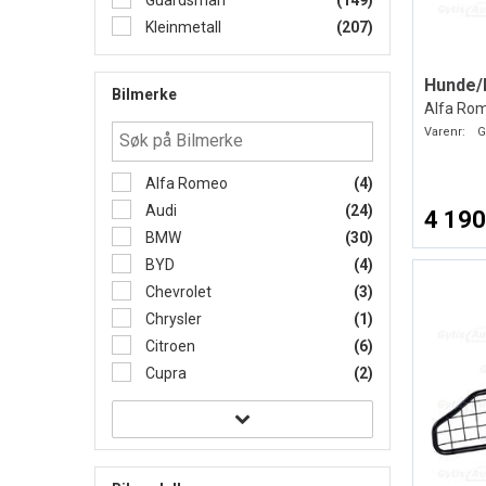
Guardsman
(149)
Kleinmetall
(207)
Hunde/
Bilmerke
Alfa Ro
Varenr:
G
Alfa Romeo
(4)
Audi
(24)
4 190
BMW
(30)
BYD
(4)
Chevrolet
(3)
Chrysler
(1)
Citroen
(6)
Cupra
(2)