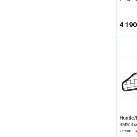
Varenr:
G
4 190
Hunde/
BMW 3 se
Varenr:
G