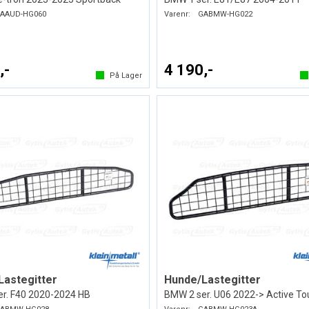
AAUD-HG060
Varenr:
GABMW-HG022
,-
4 190,-
På Lager
Lastegitter
Hunde/Lastegitter
r. F40 2020-2024 HB
BMW 2 ser. U06 2022-> Active To