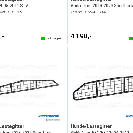
 2005-2011 STV
Audi e-tron 2019-2023 Sportbac
AAUD-HG042A
Varenr:
GAAUD-HG059
,-
4 190,-
På Lager
Lastegitter
Hunde/Lastegitter
e-tron 2023-2025 Sportback
BMW 1 ser. E81/E87 2004-2011