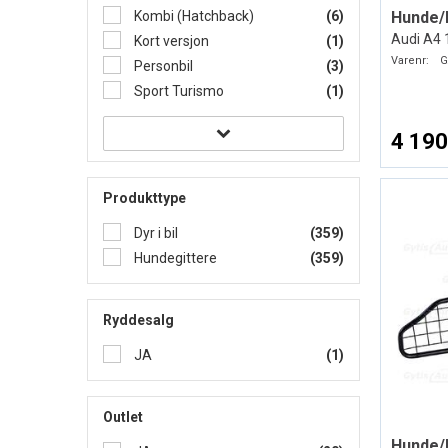
Kombi (Hatchback)
(6)
Hunde/
Audi A4
Kort versjon
(1)
Varenr:
G
Personbil
(3)
Sport Turismo
(1)
4 190
Produkttype
Dyr i bil
(359)
Hundegittere
(359)
Ryddesalg
JA
(1)
Outlet
Hunde/