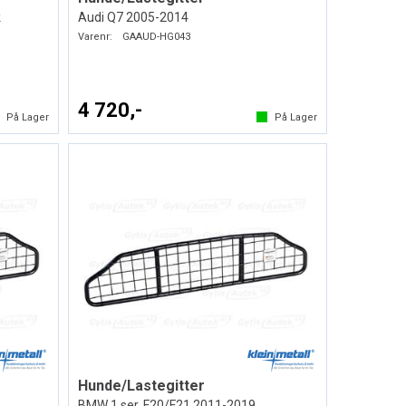
k
Audi Q7 2005-2014
Varenr:
GAAUD-HG043
4 720,-
På Lager
På Lager
Hunde/Lastegitter
BMW 1 ser. F20/F21 2011-2019