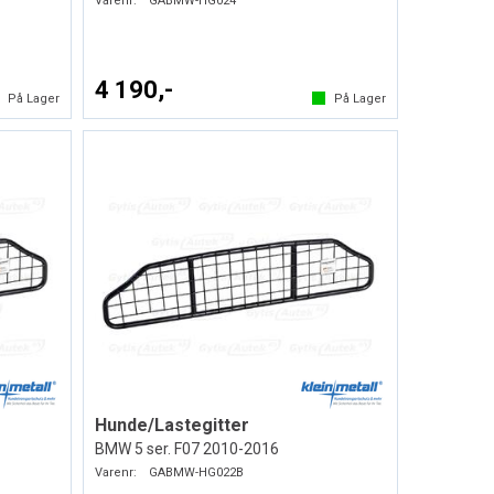
Varenr:
GABMW-HG024
4 190,-
På Lager
På Lager
Hunde/Lastegitter
BMW 5 ser. F07 2010-2016
Varenr:
GABMW-HG022B