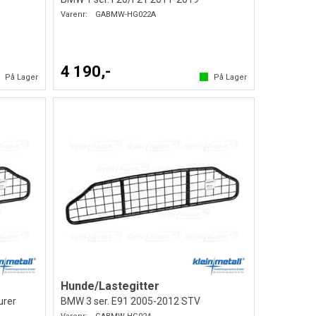
Varenr:
GABMW-HG022A
4 190,-
På Lager
På Lager
Hunde/Lastegitter
urer
BMW 3 ser. E91 2005-2012 STV