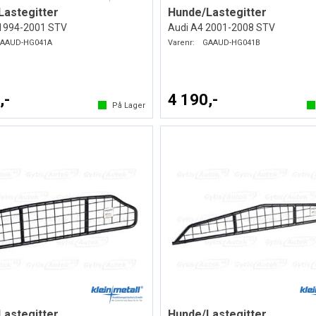
Lastegitter
Hunde/Lastegitter
 1994-2001 STV
Audi A4 2001-2008 STV
AAUD-HG041A
Varenr:
GAAUD-HG041B
,-
4 190,-
På Lager
Lastegitter
Hunde/Lastegitter