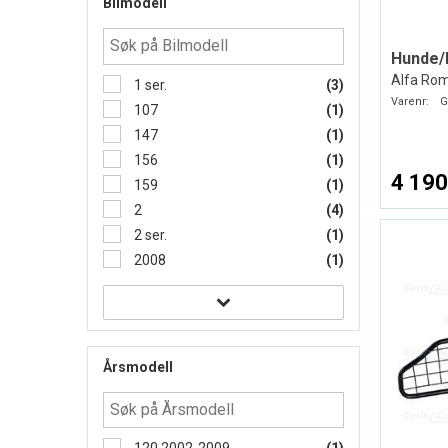
Bilmodell
Hunde/
Alfa Rom
1 ser.
(3)
Varenr:
G
107
(1)
147
(1)
156
(1)
4 190
159
(1)
2
(4)
2 ser.
(1)
2008
(1)
Årsmodell