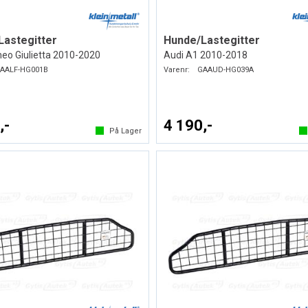
Lastegitter
Hunde/Lastegitter
eo Giulietta 2010-2020
Audi A1 2010-2018
AALF-HG001B
Varenr:
GAAUD-HG039A
,-
4 190,-
På Lager