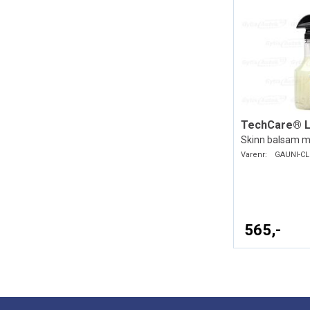
Skinn balsam m
Varenr:
GAUNI-CL
565,-