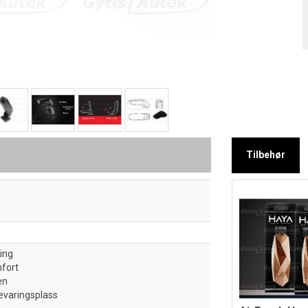
Tilbehør
ing
fort
en
evaringsplass