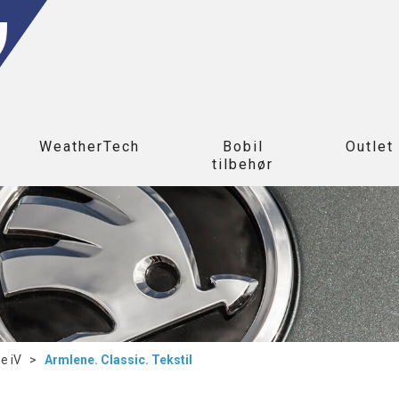
WeatherTech
Bobil
Outlet
tilbehør
-e iV
>
Armlene. Classic. Tekstil