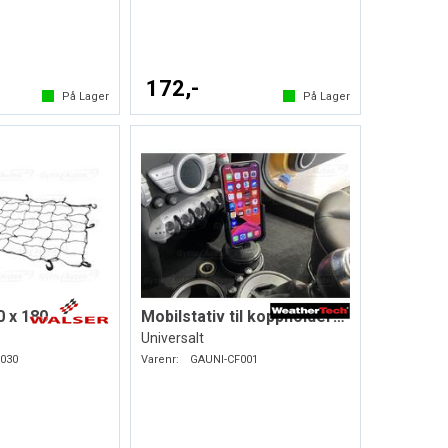
172,-
På Lager
På Lager
0 x 180
Mobilstativ til koppholderen
Universalt
030
Varenr:
GAUNI-CF001