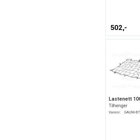
502,-
Lastenett 10
Tilhenger
Varenr:
GAUNI-BT