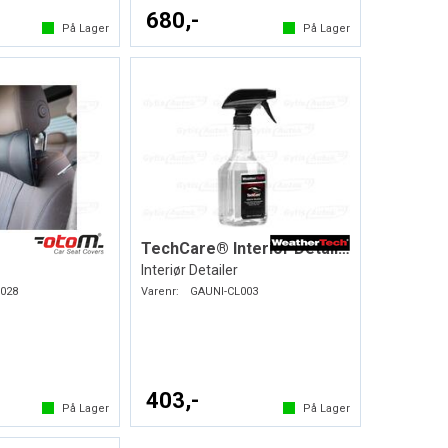
680,-
På Lager
På Lager
TechCare® Interior Detailer
Interiør Detailer
028
Varenr:
GAUNI-CL003
403,-
På Lager
På Lager