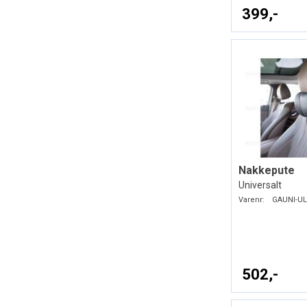
399,-
Nakkepute
Universalt
Varenr:
GAUNI-UL
502,-