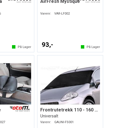
a
AirFresh Mystique
6
Varenr:
VAR-LF002
93,-
På Lager
På Lager
e
Frontrutetrekk 110 - 160 x 75 cm
Universalt
027
Varenr:
GAUNI-FS001