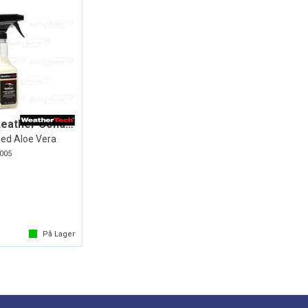
TechCare® Leather Conditioner
ed Aloe Vera
005
På Lager