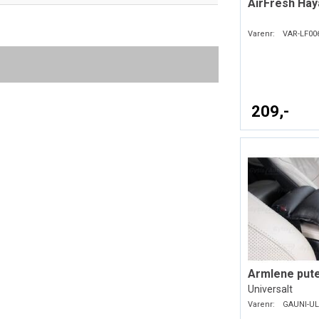
AirFresh Hay
Varenr:
VAR-LF00
209,-
Armlene put
Universalt
Varenr:
GAUNI-UL