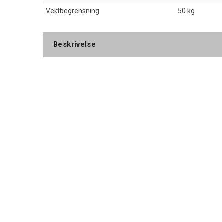
Vektbegrensning
50 kg
Beskrivelse