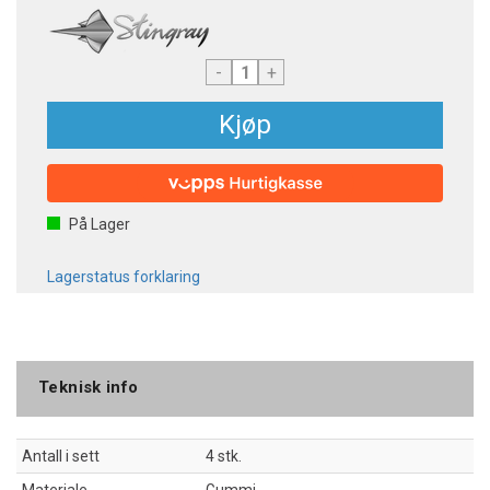
-
+
Kjøp
På Lager
Lagerstatus forklaring
Teknisk info
Antall i sett
4 stk.