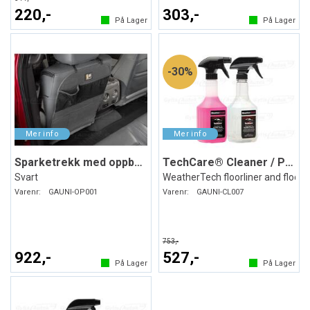
220,-
303,-
På Lager
På Lager
30%
Sparketrekk med oppbevaring
TechCare® Cleaner / Protector
Svart
WeatherTech floorliner and floor
Varenr:
GAUNI-OP001
Varenr:
GAUNI-CL007
753,-
922,-
527,-
På Lager
På Lager