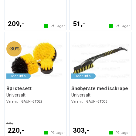
209,-
51,-
På Lager
På Lager
30%
Børstesett
Snøbørste med isskrape
Universalt
Universalt
Varenr:
GAUNI-BT029
Varenr:
GAUNI-BT006
314,-
220,-
303,-
På Lager
På Lager