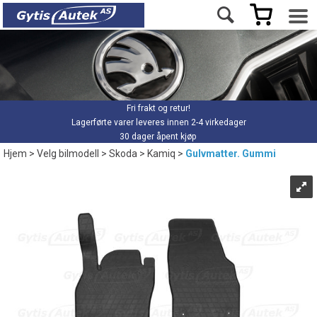
Fri frakt og retur!
Lagerførte varer leveres innen 2-4 virkedager
30 dager åpent kjøp
Hjem
>
Velg bilmodell
>
Skoda
>
Kamiq
>
Gulvmatter. Gummi