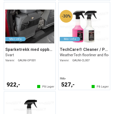
30%
Sparketrekk med oppbevaring
TechCare® Cleaner / Protector
Svart
WeatherTech floorliner and floor
Varenr:
GAUNI-OP001
Varenr:
GAUNI-CL007
753,-
922,-
527,-
På Lager
På Lager