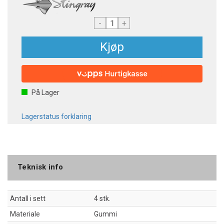
-
+
Kjøp
På Lager
Lagerstatus forklaring
Teknisk info
Antall i sett
4 stk.
Materiale
Gummi